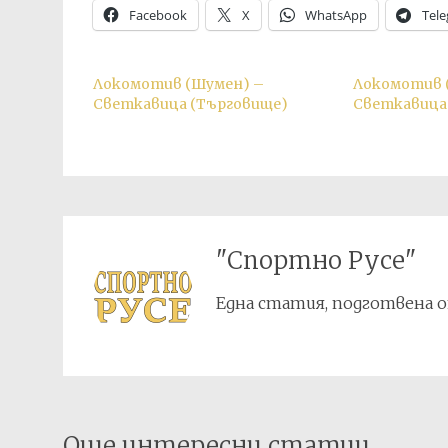
Facebook
X
WhatsApp
Tel
Локомотив (Шумен) –
Локомотив (
Светкавица (Търговище)
Светкавица
"Спортно Русе"
Една статия, подготвена о
Post
Още интересни статии