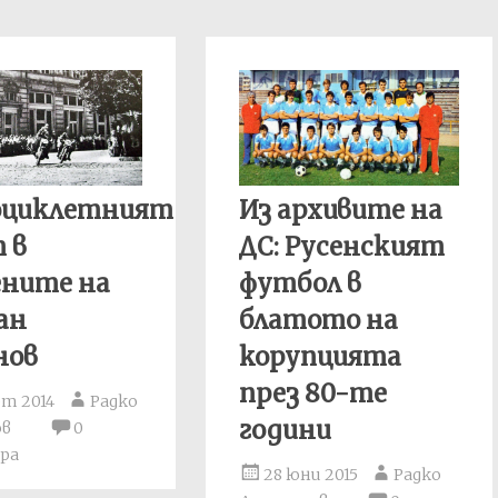
циклетният
Из архивите на
 в
ДС: Русенският
ените на
футбол в
ан
блатото на
нов
корупцията
през 80-те
рт 2014
Радко
години
ов
0
ра
28 юни 2015
Радко