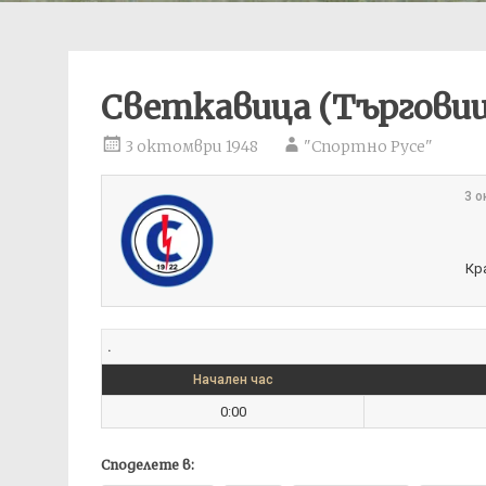
Светкавица (Търгови
3 октомври 1948
"Спортно Русе"
3 о
Кр
.
Начален час
0:00
Споделете в: