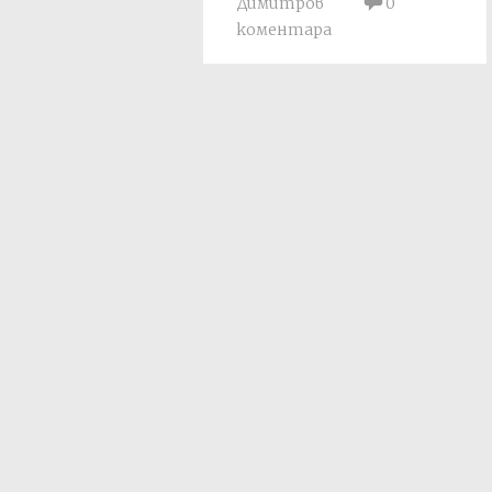
Димитров
0
коментара