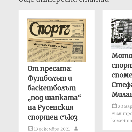
navigation
Мото
спорт
От пресата:
спом
Футболът и
Стеф
баскетболът
Мила
„под шапката“
на Русенския
20 ма
Димитр
спортен съюз
комента
13 декември 2021