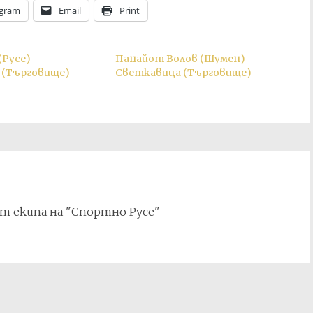
egram
Email
Print
Русе) –
Панайот Волов (Шумен) –
 (Търговище)
Светкавица (Търговище)
т екипа на "Спортно Русе"