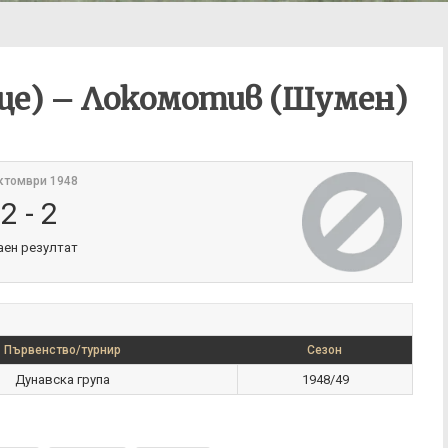
ще) – Локомотив (Шумен)
ктомври 1948
2
-
2
аен резултат
Първенство/турнир
Сезон
Дунавска група
1948/49