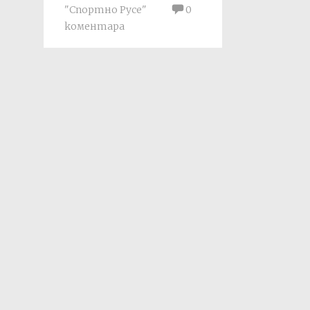
"Спортно Русе"
0
коментара