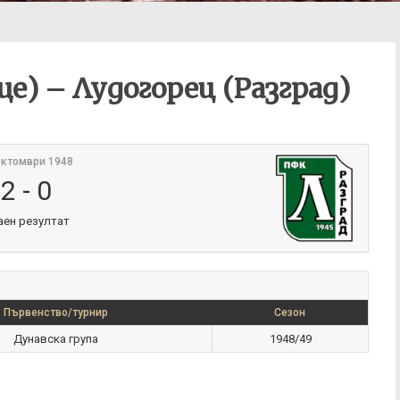
е) – Лудогорец (Разград)
октомври 1948
2
-
0
аен резултат
Първенство/турнир
Сезон
Дунавска група
1948/49