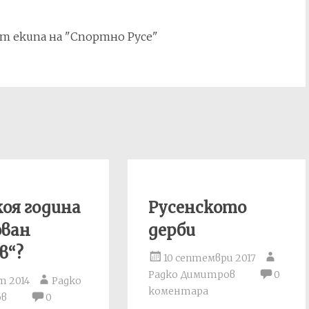
т екипа на "Спортно Русе"
коя година
Русенското
ован
дерби
в“?
10 септември 2017
Радко Димитров
0
т 2014
Радко
коментара
ов
0