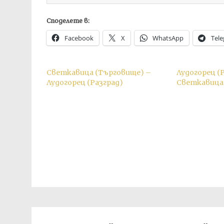
Споделете в:
Facebook
X
WhatsApp
Tel
Светкавица (Търговище) –
Лудогорец (
Лудогорец (Разград)
Светкавица