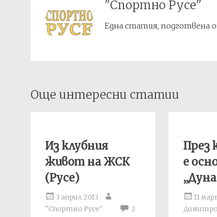
"Спортно Русе"
Една статия, подготвена о
Post
Още интересни статии
navigation
Из клубния
През 
живот на ЖСК
е осн
(Русе)
„Дуна
3 април 2013
11 мар
"Спортно Русе"
2
Димитр