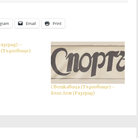
egram
Email
Print
Разград) –
 (Търговище)
Светкавица (Търговище) –
Бели Лом (Разград)