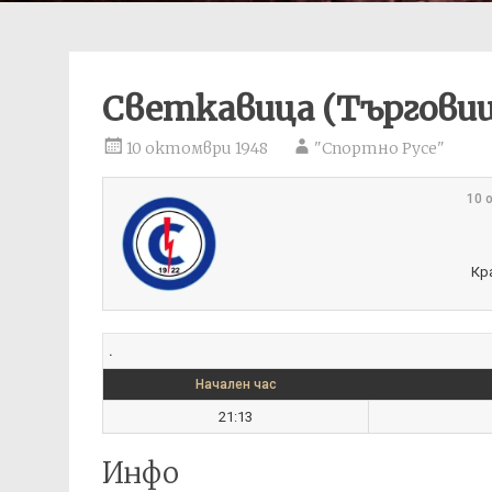
Светкавица (Търговищ
10 октомври 1948
"Спортно Русе"
10 
Кр
.
Начален час
21:13
Инфо