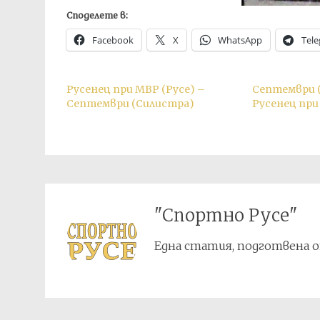
Споделете в:
Facebook
X
WhatsApp
Tel
Русенец при МВР (Русе) –
Септември 
Септември (Силистра)
Русенец при
"Спортно Русе"
Една статия, подготвена о