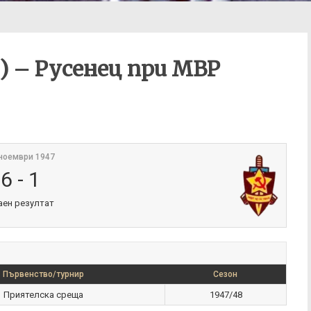
 – Русенец при МВР
ноември 1947
6
-
1
аен резултат
Първенство/турнир
Сезон
Приятелска среща
1947/48