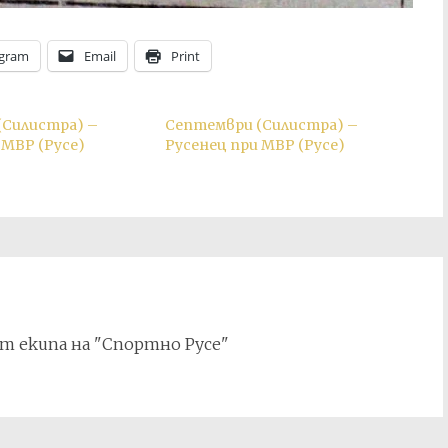
egram
Email
Print
(Силистра) –
Септември (Силистра) –
 МВР (Русе)
Русенец при МВР (Русе)
т екипа на "Спортно Русе"