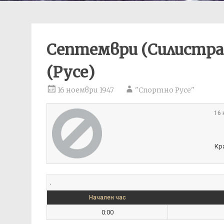
Септември (Силистра)
(Русе)
16 ноември 1947
"Спортно Русе"
16 
Кр
.
Начален час
0:00