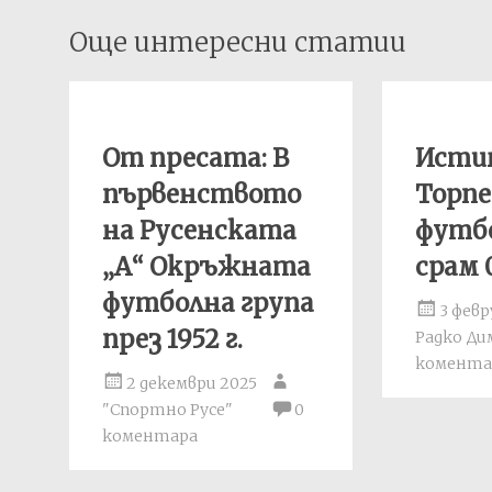
Post
Още интересни статии
navigation
От пресата: В
Исти
първенството
Торпе
на Русенската
футб
„А“ Окръжната
срам 0
футболна група
3 февр
през 1952 г.
Радко Д
комента
2 декември 2025
"Спортно Русе"
0
коментара