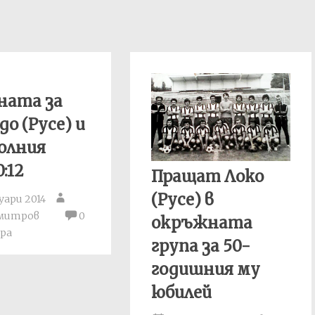
ната за
до (Русе) и
олния
:12
Пращат Локо
(Русе) в
уари 2014
имитров
0
окръжната
ра
група за 50-
годишния му
юбилей