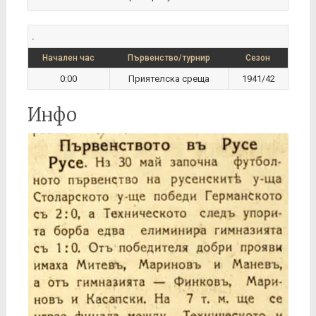
.
Начален час
Първенство/турнир
Сезон
0:00
Приятелска среща
1941/42
Инфо