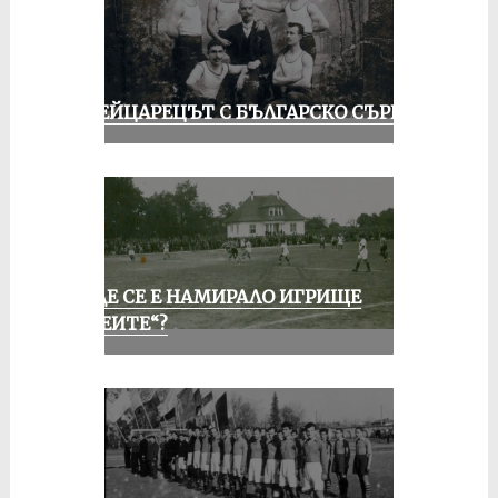
ШВЕЙЦАРЕЦЪТ С БЪЛГАРСКО СЪРЦЕ
КЪДЕ СЕ Е НАМИРАЛО ИГРИЩЕ
„АЛЕИТЕ“?