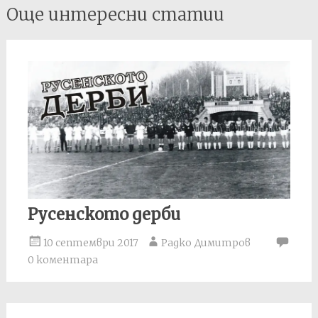
Post
Още интересни статии
navigation
Русенското дерби
10 септември 2017
Радко Димитров
0 коментара