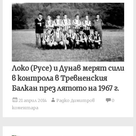
Локо (Русе) и Дунав мерят сили
в контрола в Тревненския
Балкан през лятото на 1967 г.
21 април 2014
Радко Димитров
0
коментара