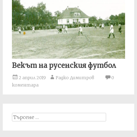
Векът на русенския футбол
2 април 2019
Радко Димитров
0
коментара
Search
for: