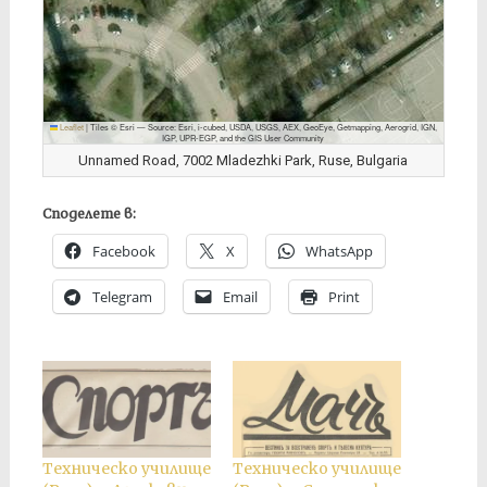
Leaflet
|
Tiles © Esri — Source: Esri, i-cubed, USDA, USGS, AEX, GeoEye, Getmapping, Aerogrid, IGN,
IGP, UPR-EGP, and the GIS User Community
Unnamed Road, 7002 Mladezhki Park, Ruse, Bulgaria
Споделете в:
Facebook
X
WhatsApp
Telegram
Email
Print
Техническо училище
Техническо училище