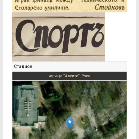
Стадион
игрище "Алеите", Русе