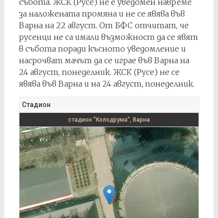
събота. ЖСК (Русе) не е уведомен навреме
за наложената промяна и не се явява във
Варна на 22 август. От БФС отчитат, че
русенци не са имали възможност да се явят
в събота поради късното уведомление и
насрочват мачът да се играе във Варна на
24 август, понеделник. ЖСК (Русе) не се
явява във Варна и на 24 август, понеделник.
Стадион
стадион "Колодрума", Варна