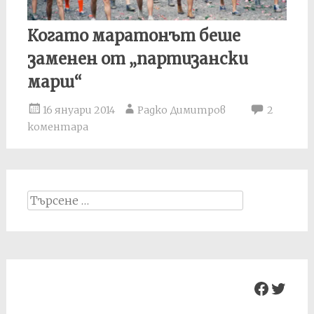
Когато маратонът беше
заменен от „партизански
марш“
16 януари 2014
Радко Димитров
2
коментара
Search
for:
Facebo
Twit