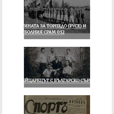
ИСТИНАТА ЗА ТОРПЕДО (РУСЕ) И
ФУТБОЛНИЯ СРАМ 0:12
ШВЕЙЦАРЕЦЪТ С БЪЛГАРСКО СЪРЦЕ