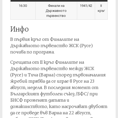
16:30
Финали на
1941/42
II
Държавното
кръг
първенство
Инфо
В първия кръг от Финалите на
Държавното първенство ЖСК (Русе)
почива по програма.
Срещата от II кръг Финалите на
Държавното първенство между ЖСК
(Русе) и Тича (Варна) според първоначалния
жребий трябва да се играе в Русе на 23
август, неделя. В последния момент от
Българският футболен съюз /БФС/ при
БНСФ променят датата и
домакинството, като насрочават двубоят
да се проведе във Варна на 22 август,