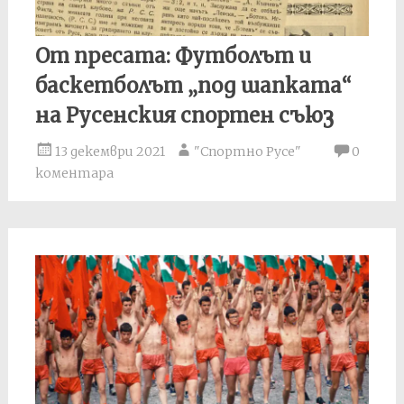
От пресата: Футболът и
баскетболът „под шапката“
на Русенския спортен съюз
13 декември 2021
"Спортно Русе"
0
коментара