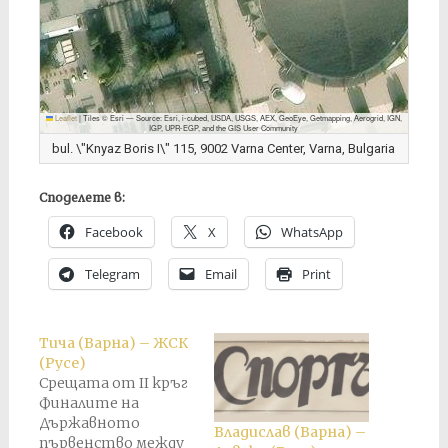
Leaflet
|
Tiles © Esri — Source: Esri, i-cubed, USDA, USGS, AEX, GeoEye, Getmapping, Aerogrid, IGN,
IGP, UPR-EGP, and the GIS User Community
bul. \"Knyaz Boris I\" 115, 9002 Varna Center, Varna, Bulgaria
Споделете в:
Facebook
X
WhatsApp
Telegram
Email
Print
Тича (Варна) – ЖСК
(Русе)
Срещата от II кръг
Финалите на
Държавното
Владислав (Варна) –
първенство между