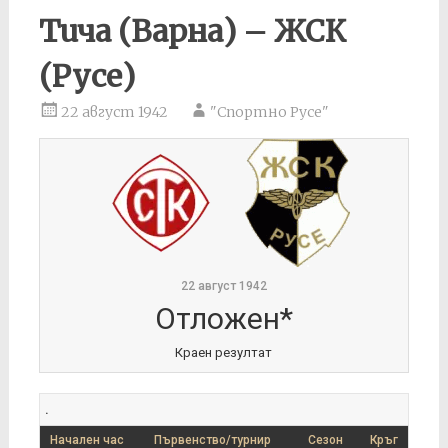
Тича (Варна) – ЖСК
(Русе)
22 август 1942
"Спортно Русе"
22 август 1942
Отложен*
Краен резултат
.
Начален час
Първенство/турнир
Сезон
Кръг