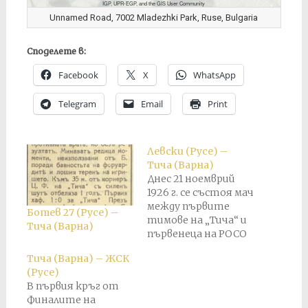
IGP, UPR-EGP, and the GIS User Community
Unnamed Road, 7002 Mladezhki Park, Ruse, Bulgaria
Споделете в:
Facebook
X
WhatsApp
Telegram
Email
Print
Левски (Русе) –
Тича (Варна)
Днес 21 ноемврий
1926 г. се състоя мач
между първите
Ботев 27 (Русе) –
тимове на „Тича“ и
Тича (Варна)
първенеца на РОСО
СК „Левски“ - Русе.
Тича (Варна) – ЖСК
Играта се състоя
(Русе)
на игрището край
В първия кръг от
алеите – Русе.
Финалите на
Реферира г-н Г.