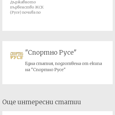
Държавното
Балабанов от
първенство ЖСК
футболния к-т при
(Русе) почива по
БНФ София.
програма. Срещата
Първият удар
от II кръг
имаше „Тича“ в 3.15
Финалите на
след обяд. Тимът
Държавното
съгл.…
първенство между
ЖСК (Русе) и Тича
(Варна) според
"Спортно Русе"
първоначалния
жребий трябва да се
Една статия, подготвена от екипа
играе в Русе на 23
август, неделя. В
на "Спортно Русе"
последния момент
от Българският
футболен съюз /
БФС/ при БНСФ…
Post
Още интересни статии
navigation