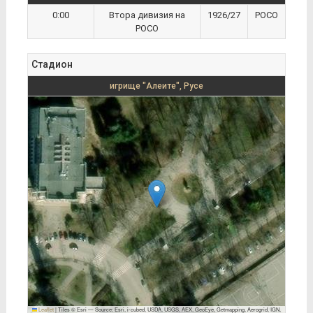
0:00
Втора дивизия на
1926/27
РОСО
РОСО
Стадион
игрище "Алеите", Русе
Leaflet
|
Tiles © Esri — Source: Esri, i-cubed, USDA, USGS, AEX, GeoEye, Getmapping, Aerogrid, IGN,