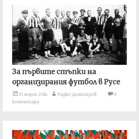
За първите стъпки на
организирания футбол в Русе
15 март 2014
Радко Димитров
0
коментара