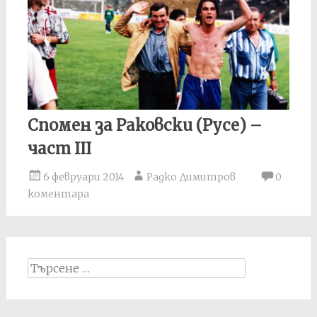
Спомен за Раковски (Русе) –
част III
6 февруари 2014
Радко Димитров
0
коментара
Search
for: