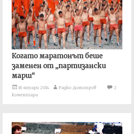
Когато маратонът беше
заменен от „партизански
марш“
16 януари 2014
Радко Димитров
2
коментара