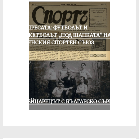
ОТ ПРЕСАТА: ФУТБОЛЪТ И
БАСКЕТБОЛЪТ „ПОД ШАПКАТА“ НА
РУСЕНСКИЯ СПОРТЕН СЪЮЗ
ШВЕЙЦАРЕЦЪТ С БЪЛГАРСКО СЪРЦЕ