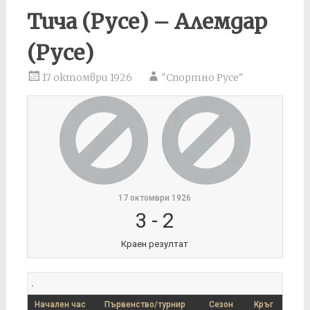
Тича (Русе) – Алемдар
(Русе)
17 октомври 1926
"Спортно Русе"
17 октомври 1926
3
-
2
Краен резултат
.
Начален час
Първенство/турнир
Сезон
Кръг