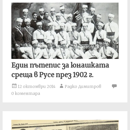
Един пътепис за юнашката
среща в Русе през 1902 г.
12 октомври 2014
Радко Димитров
0 коментара