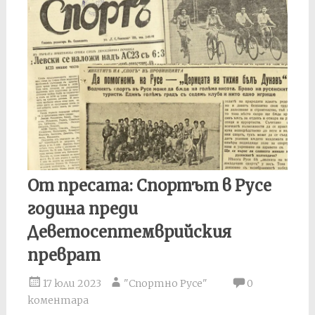
От пресата: Спортът в Русе
година преди
Деветосептемврийския
преврат
17 юли 2023
"Спортно Русе"
0
коментара