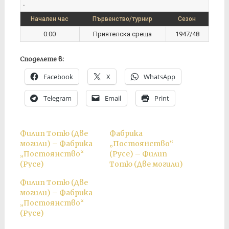
.
Начален час
Първенство/турнир
Сезон
0:00
Приятелска среща
1947/48
Споделете в:
Facebook
X
WhatsApp
Telegram
Email
Print
Филип Тотю (Две
Фабрика
могили) – Фабрика
„Постоянство“
„Постоянство“
(Русе) – Филип
(Русе)
Тотю (Две могили)
Филип Тотю (Две
могили) – Фабрика
„Постоянство“
(Русе)