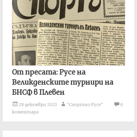
От пресата: Русе на
Великденските турнири на
БНСФ в Плевен
28 декември 2021
"Спортно Русе"
0
коментара