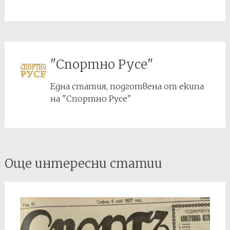
"Спортно Русе"
Една статия, подготвена от екипа
на "Спортно Русе"
Post
Още интересни статии
navigation