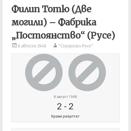
Филип Тотю (Две
могили) – Фабрика
„Постоянство“ (Русе)
8 август 1948
"Спортно Русе"
8 август 1948
2
-
2
Краен резултат