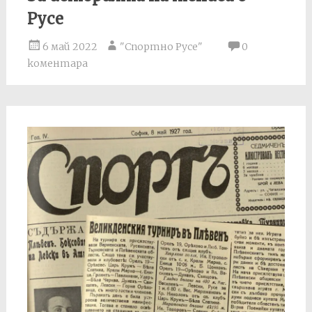
Русе
6 май 2022
"Спортно Русе"
0
коментара