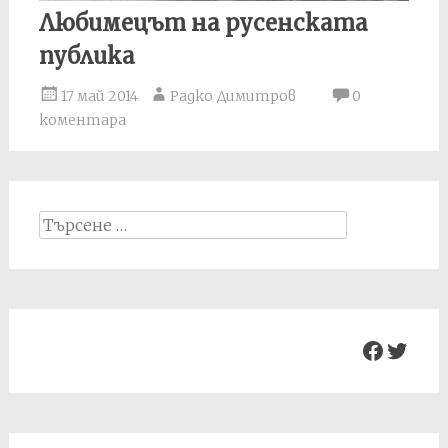
Любимецът на русенската
публика
17 май 2014
Радко Димитров
0
коментара
Search
for:
Facebo
Twit