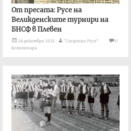
От пресата: Русе на
Великденските турнири на
БНСФ в Плевен
28 декември 2021
"Спортно Русе"
0
коментара