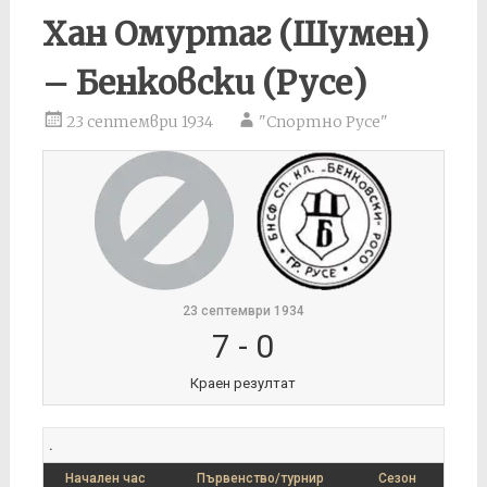
Хан Омуртаг (Шумен)
– Бенковски (Русе)
23 септември 1934
"Спортно Русе"
23 септември 1934
7
-
0
Краен резултат
.
Начален час
Първенство/турнир
Сезон