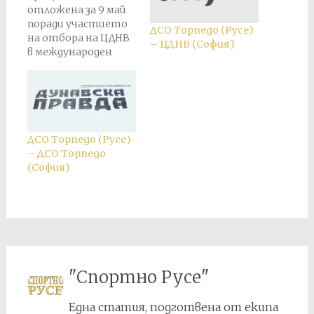
отложена за 9 май
поради участието
ДСО Торпедо (Русе)
на отбора на ЦДНВ
– ЦДНВ (София)
в международен
приятелски мач в
Букурещ, Румъния.
ДСО Торпедо (Русе)
– ДСО Торпедо
(София)
"Спортно Русе"
Една статия, подготвена от екипа