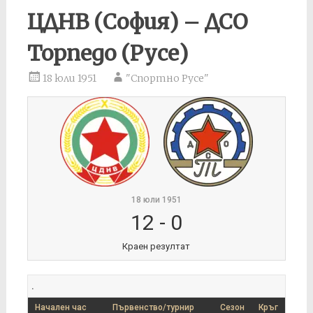
ЦДНВ (София) – ДСО
Торпедо (Русе)
18 юли 1951
"Спортно Русе"
18 юли 1951
12
-
0
Краен резултат
.
Начален час
Първенство/турнир
Сезон
Кръг