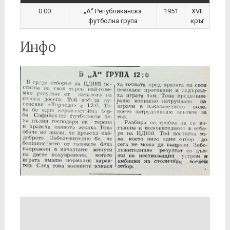
0:00
„А“ Републиканска
1951
XVII
футболна група
кръг
Инфо