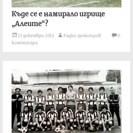
Къде се е намирало игрище
„Алеите“?
13 декември 2013
Радко Димитров
0
коментара