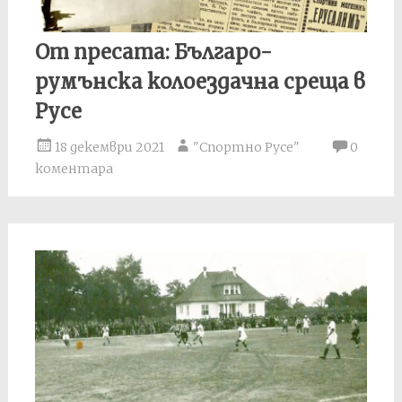
От пресата: Българо-
румънска колоездачна среща в
Русе
18 декември 2021
"Спортно Русе"
0
коментара