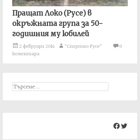
Пращат Локо (Русе) в
окръжната група за 50-
годишния му юбилей
2 февруари 2014
"Спортно Русе"
0
коментара
Search
for:
Facebo
Twit