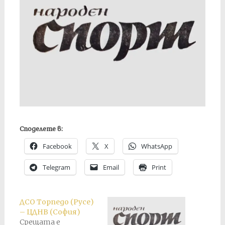
Споделете в:
Facebook
X
WhatsApp
Telegram
Email
Print
ДСО Торпедо (Русе)
– ЦДНВ (София)
Срещата е