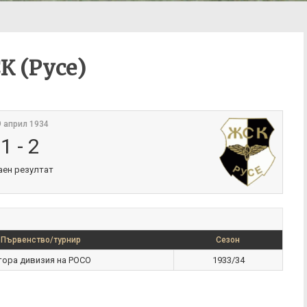
К (Русе)
9 април 1934
1
-
2
аен резултат
Първенство/турнир
Сезон
тора дивизия на РОСО
1933/34