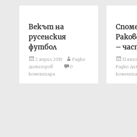
Векът на
Споме
русенския
Раков
футбол
– час
2 април 2019
Радко
11 яну
Димитров
0
Радко Д
коментара
комента