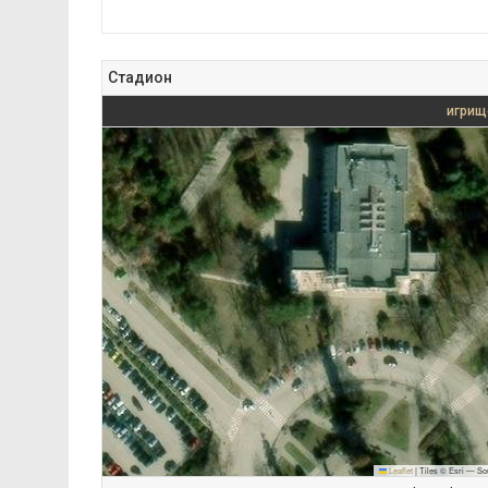
Стадион
игрищ
Leaflet
|
Tiles © Esri — So