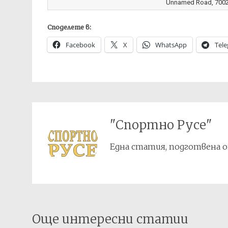
Unnamed Road, 7002 
Споделете в:
Facebook
X
WhatsApp
Tel
"Спортно Русе"
Една статия, подготвена о
Post
Още интересни статии
navigation