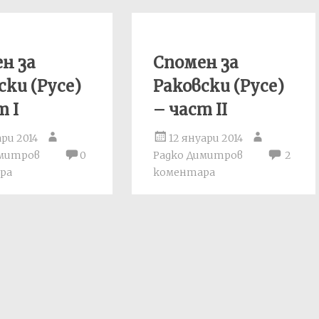
н за
Спомен за
ски (Русе)
Раковски (Русе)
т I
– част II
ари 2014
12 януари 2014
имитров
0
Радко Димитров
2
ра
коментара