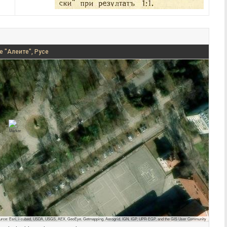
е "Алеите", Русе
urce: Esri, i-cubed, USDA, USGS, AEX, GeoEye, Getmapping, Aerogrid, IGN, IGP, UPR-EGP, and the GIS User Community