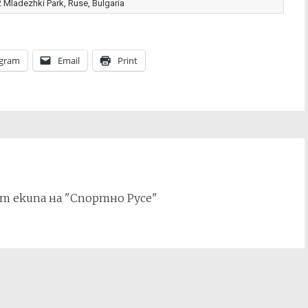
Mladezhki Park, Ruse, Bulgaria
egram
Email
Print
т екипа на "Спортно Русе"