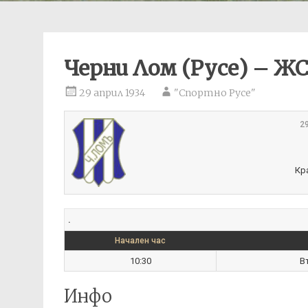
Черни Лом (Русе) – ЖС
29 април 1934
"Спортно Русе"
2
Кр
.
Начален час
10:30
В
Инфо