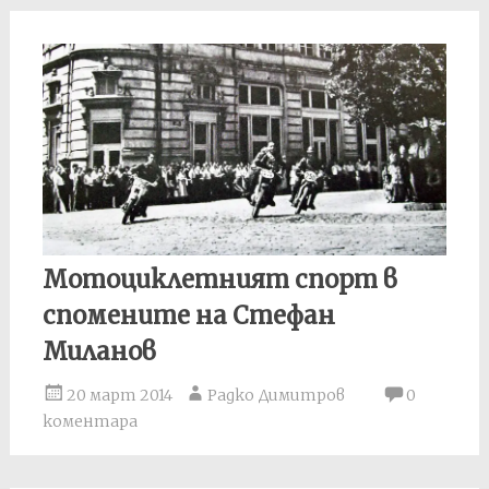
Мотоциклетният спорт в
спомените на Стефан
Миланов
20 март 2014
Радко Димитров
0
коментара