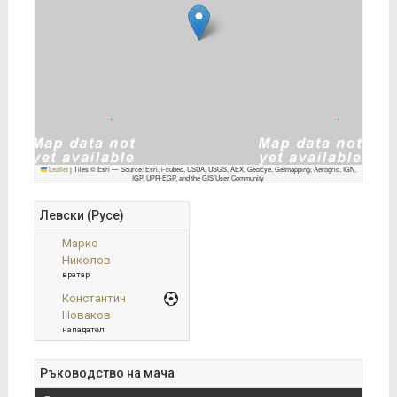
Leaflet
|
Tiles © Esri — Source: Esri, i-cubed, USDA, USGS, AEX, GeoEye, Getmapping, Aerogrid, IGN,
IGP, UPR-EGP, and the GIS User Community
Левски (Русе)
Марко
Николов
вратар
Константин
Новаков
нападател
Ръководство на мача