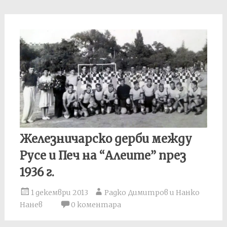
Железничарско дерби между
Русе и Печ на “Алеите” през
1936 г.
1 декември 2013
Радко Димитров и Нанко
Нанев
0 коментара