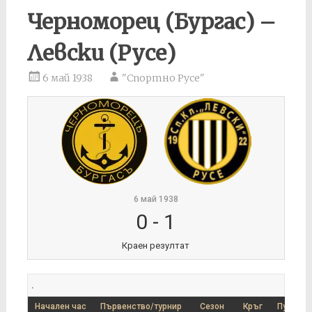
Черноморец (Бургас) –
Левски (Русе)
6 май 1938
"Спортно Русе"
6 май 1938
0
-
1
Краен резултат
.
Начален час
Първенство/турнир
Сезон
Кръг
Публика