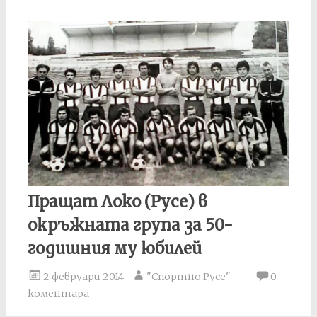
Пращат Локо (Русе) в
окръжната група за 50-
годишния му юбилей
2 февруари 2014
"Спортно Русе"
0
коментара