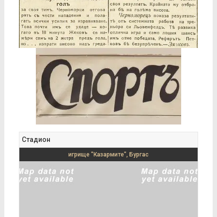
Стадион
игрище "Казармите", Бургас