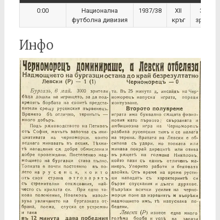
0:00
Национална
1937/38
XII
3 000
футболна дивизия
кръг
зрители
Инфо