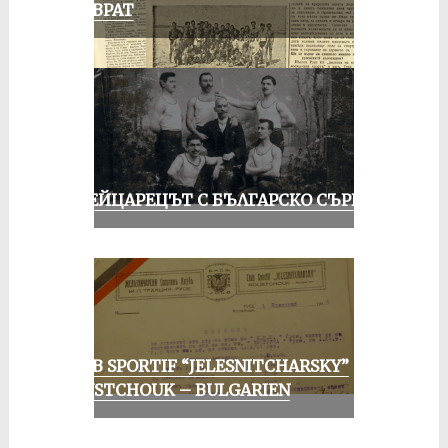
ПРЕВРАТ
ШВЕЙЦАРЕЦЪТ С БЪЛГАРСКО СЪРЦЕ
CLUB SPORTIF “JELESNITCHARSKY”
ROUSTCHOUK – BULGARIEN