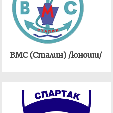
ВМС (Сталин) /юноши/