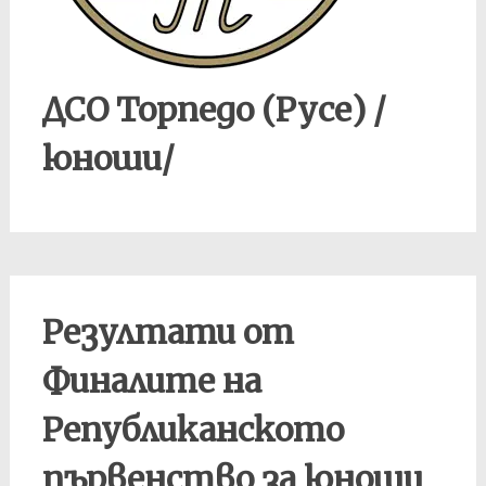
ДСО Торпедо (Русе) /
юноши/
Резултати от
Финалите на
Републиканското
първенство за юноши