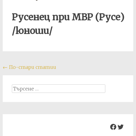
Русенец при МВР (Русе)
/юноши/
Posts
←
По-стари статии
navigation
Search
for:
Facebo
Twit