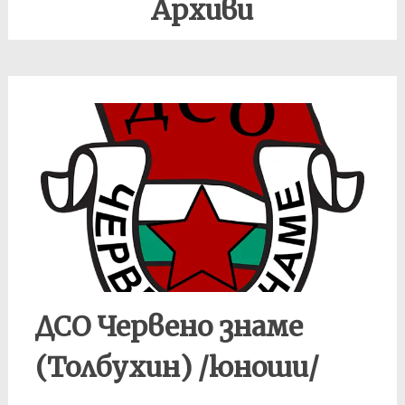
Архиви
ДСО Червено знаме
(Толбухин) /юноши/