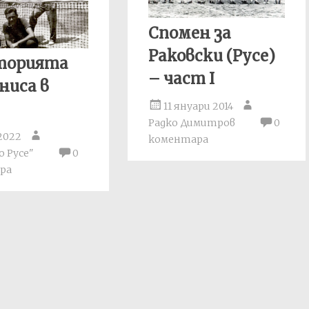
Спомен за
Раковски (Русе)
сторията
– част I
ниса в
11 януари 2014
Радко Димитров
0
2022
коментара
 Русе"
0
ра