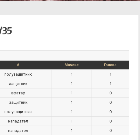
/35
#
Мачове
Голове
полузащитник
1
1
защитник
1
1
вратар
1
0
защитник
1
0
полузащитник
1
0
нападател
1
0
нападател
1
0