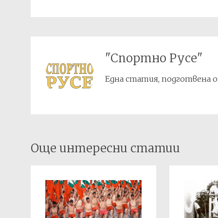
"Спортно Русе"
Една статия, подготвена о
Post
Още интересни статии
navigation