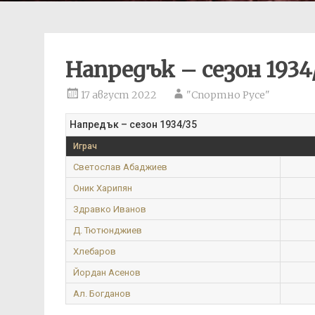
Напредък – сезон 1934
17 август 2022
"Спортно Русе"
Напредък – сезон 1934/35
Играч
Светослав Абаджиев
Оник Харипян
Здравко Иванов
Д. Тютюнджиев
Хлебаров
Йордан Асенов
Ал. Богданов