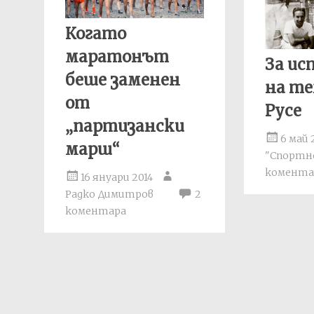
Когато
маратонът
За и
беше заменен
на те
от
Русе
„партизански
6 май 
марш“
"Спортно
комента
16 януари 2014
Радко Димитров
2
коментара