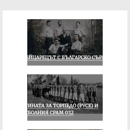
ШВЕЙЦАРЕЦЪТ С БЪЛГАРСКО СЪРЦЕ
ИСТИНАТА ЗА ТОРПЕДО (РУСЕ) И
ФУТБОЛНИЯ СРАМ 0:12