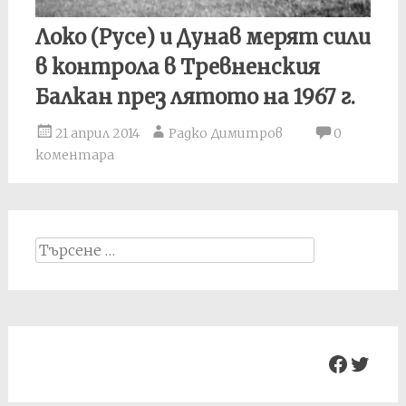
Локо (Русе) и Дунав мерят сили
в контрола в Тревненския
Балкан през лятото на 1967 г.
21 април 2014
Радко Димитров
0
коментара
Search
for:
Facebo
Twit