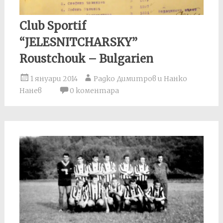
Club Sportif
“JELESNITCHARSKY”
Roustchouk – Bulgarien
1 януари 2014
Радко Димитров и Нанко
Нанев
0 коментара