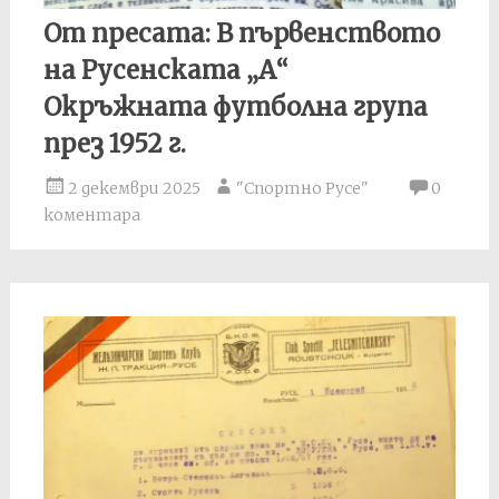
От пресата: В първенството
на Русенската „А“
Окръжната футболна група
през 1952 г.
2 декември 2025
"Спортно Русе"
0
коментара