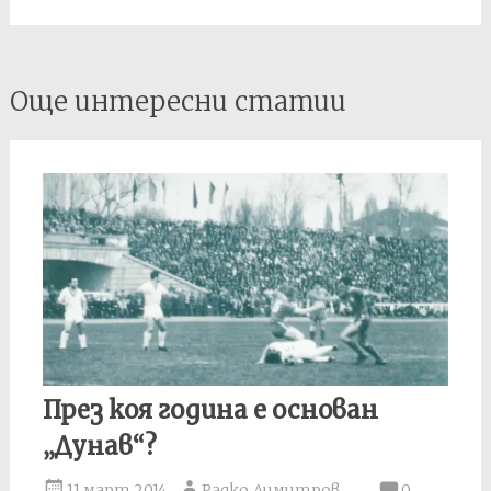
Post
Още интересни статии
navigation
През коя година е основан
„Дунав“?
11 март 2014
Радко Димитров
0