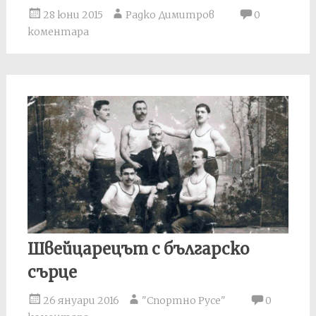
28 юни 2015
Радко Димитров
0
коментара
Швейцарецът с българско
сърце
26 януари 2016
"Спортно Русе"
0