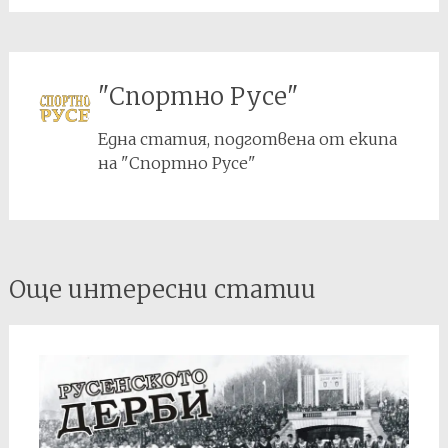
"Спортно Русе"
Една статия, подготвена от екипа
на "Спортно Русе"
Post
Още интересни статии
navigation