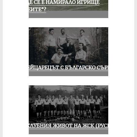
КЪДЕ СЕ Е НАМИРАЛО ИГРИЩЕ
„АЛЕИТЕ“?
ШВЕЙЦАРЕЦЪТ С БЪЛГАРСКО СЪРЦЕ
ИЗ КЛУБНИЯ ЖИВОТ НА ЖСК (РУСЕ)