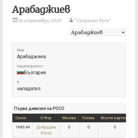
Арабаджиев
14 септември 2020
"Спортно Русе"
Име
Арабаджиев
Националност
България
#
нападател
Първа дивизия на РОСО
Сезон
Отбор
Мачове
Голове
Жълти картони
Ч
1943/44
Добруджа
0
0
0
(Русе)