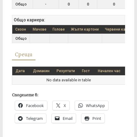
Общо
-
0
0
0
Общо кариера:
Сезон
Мачове
Голове
Жълти картони
Червени картони
Общо
Срещи
Дата
Домакин
Резултати
Гост
Начален час
No data available in table
Споделете в:
Facebook
X
WhatsApp
Telegram
Email
Print