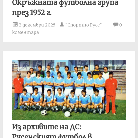
Окръжната футболна група
през 1952 г.
2 декември 2025
"Спортно Русе"
0
коментара
Из архивите на ДС:
Русенският футбол в