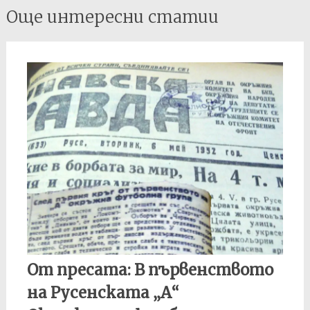
Post
Още интересни статии
navigation
От пресата: В първенството
на Русенската „А“