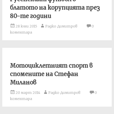
блатото на корупцията през
80-те години
28 юни 2015
Радко Димитров
0
коментара
Мотоциклетният спорт в
спомените на Стефан
Миланов
20 март 2014
Радко Димитров
0
коментара