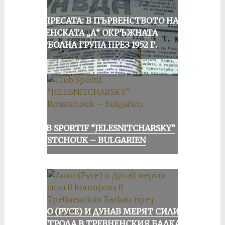
ОТ ПРЕСАТА: В ПЪРВЕНСТВОТО НА
РУСЕНСКАТА „А“ ОКРЪЖНАТА
ФУТБОЛНА ГРУПА ПРЕЗ 1952 Г.
CLUB SPORTIF “JELESNITCHARSKY”
ROUSTCHOUK – BULGARIEN
ЛОКО (РУСЕ) И ДУНАВ МЕРЯТ СИЛИ В
КОНТРОЛА В ТРЕВНЕНСКИЯ БАЛКАН