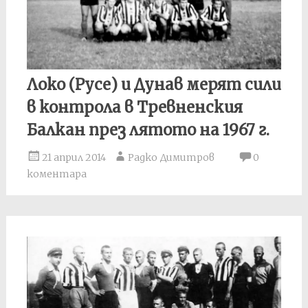
Локо (Русе) и Дунав мерят сили
в контрола в Тревненския
Балкан през лятото на 1967 г.
21 април 2014
Радко Димитров
0
коментара