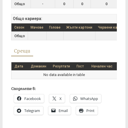
Общо
-
0
0
0
Общо кариера:
Сезон
Мачове
Голове
Жълти картони
Червени картони
Общо
Срещи
Дата
Домакин
Резултати
Гост
Начален час
No data available in table
Споделете в:
Facebook
X
WhatsApp
Telegram
Email
Print