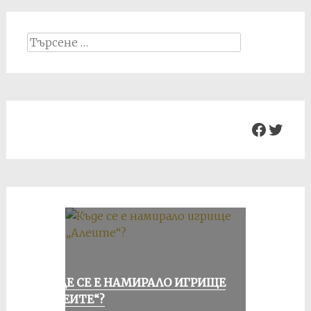
Search
for:
Facebo
Twit
КЪДЕ СЕ Е НАМИРАЛО ИГРИЩЕ
„АЛЕИТЕ“?