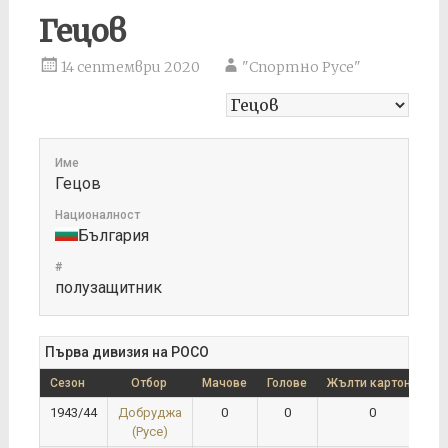
Гецов
14 септември 2020
"Спортно Русе"
Име
Гецов
Националност
България
#
полузащитник
Първа дивизия на РОСО
Сезон
Отбор
Мачове
Голове
Жълти картони
Ч
1943/44
Добруджа
0
0
0
(Русе)