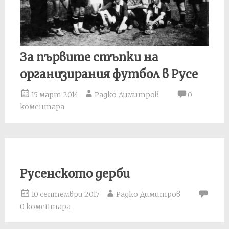
За първите стъпки на
организирания футбол в Русе
15 март 2014
Радко Димитров
0
коментара
Русенското дерби
10 септември 2017
Радко Димитров
0 коментара