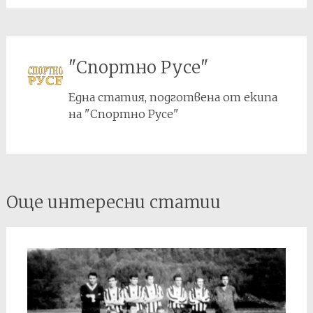
"Спортно Русе"
Една статия, подготвена от екипа
на "Спортно Русе"
Post
Още интересни статии
navigation