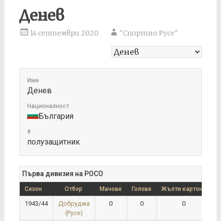
Денев
14 септември 2020
"Спортно Русе"
Име
Денев
Националност
България
#
полузащитник
Първа дивизия на РОСО
Сезон
Отбор
Мачове
Голове
Жълти картони
Ч
1943/44
Добруджа
0
0
0
(Русе)