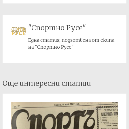
"Спортно Русе"
Една статия, подготвена от екипа
на "Спортно Русе"
Post
Още интересни статии
navigation