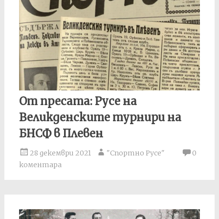
От пресата: Русе на
Великденските турнири на
БНСФ в Плевен
28 декември 2021
"Спортно Русе"
0
коментара