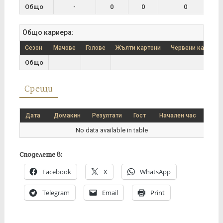
Общо
-
0
0
0
Общо кариера:
Сезон
Мачове
Голове
Жълти картони
Червени картони
Общо
Срещи
Дата
Домакин
Резултати
Гост
Начален час
No data available in table
Споделете в:
Facebook
X
WhatsApp
Telegram
Email
Print