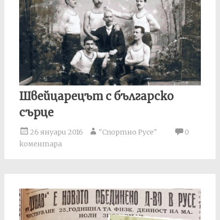
Швейцарецът с българско
сърце
26 януари 2016
"Спортно Русе"
0
коментара