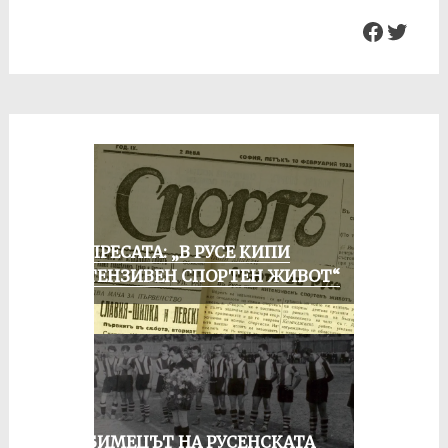
Facebo
Twit
ОТ ПРЕСАТА: „В РУСЕ КИПИ
ИНТЕНЗИВЕН СПОРТЕН ЖИВОТ“
ЛЮБИМЕЦЪТ НА РУСЕНСКАТА