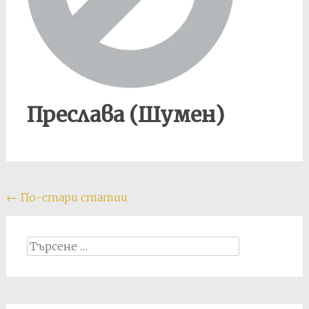
Преслава (Шумен)
Posts
←
По-стари статии
navigation
Search
for: