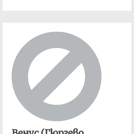
Венус (Гюргево,