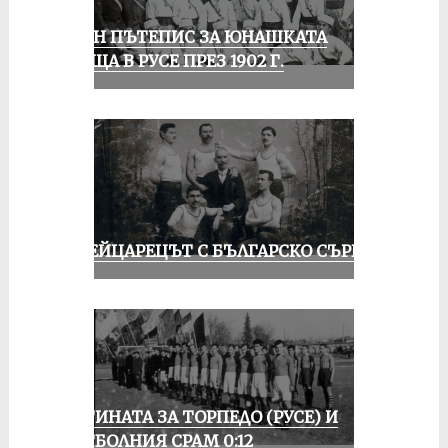
ЕДИН ПЪТЕПИС ЗА ЮНАШКАТА
СРЕЩА В РУСЕ ПРЕЗ 1902 Г.
ШВЕЙЦАРЕЦЪТ С БЪЛГАРСКО СЪРЦЕ
ИСТИНАТА ЗА ТОРПЕДО (РУСЕ) И
ФУТБОЛНИЯ СРАМ 0:12