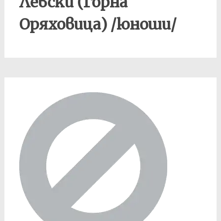
Левски (Горна
Оряховица) /юноши/