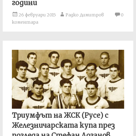
години
26 февруари 2015
Радко Димитров
0
коментара
Триумфът на ЖСК (Русе) с
Железничарската купа през
погледа на Стефан Доганов