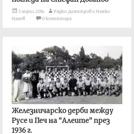
3 април 2014
Радко Димитров и Нанко
Нанев
0 коментара
Железничарско дерби между
Русе и Печ на “Алеите” през
1936 г.