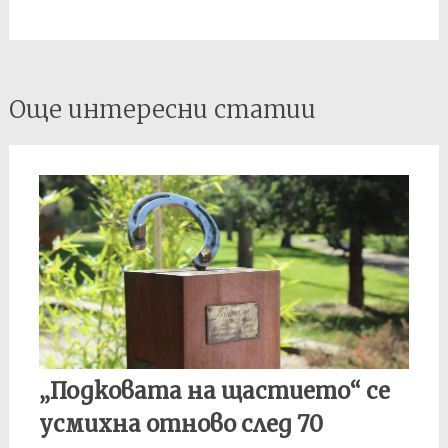
Post
Още интересни статии
navigation
„Подковата на щастието“ се
усмихна отново след 70