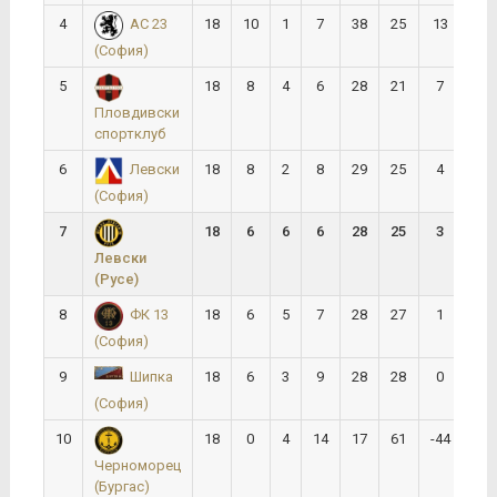
4
18
10
1
7
38
25
13
21
АС 23
(София)
5
18
8
4
6
28
21
7
20
Пловдивски
спортклуб
6
18
8
2
8
29
25
4
18
Левски
(София)
7
18
6
6
6
28
25
3
18
Левски
(Русе)
8
18
6
5
7
28
27
1
17
ФК 13
(София)
9
18
6
3
9
28
28
0
15
Шипка
(София)
10
18
0
4
14
17
61
-44
4
Черноморец
(Бургас)