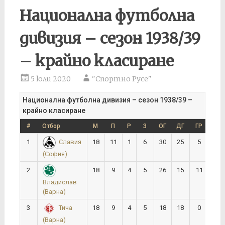
Национална футболна
дивизия – сезон 1938/39
– крайно класиране
5 юли 2020
"Спортно Русе"
Национална футболна дивизия – сезон 1938/39 –
крайно класиране
#
Отбор
М
П
Р
З
ОГ
ДГ
ГР
Т
1
18
11
1
6
30
25
5
23
Славия
(София)
2
18
9
4
5
26
15
11
22
Владислав
(Варна)
3
18
9
4
5
18
18
0
22
Тича
(Варна)