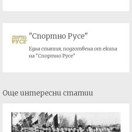
"Спортно Русе"
Една статия, подготвена от екипа
на "Спортно Русе"
Post
Още интересни статии
navigation