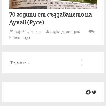
70 години от създаването на
Дунав (Русе)
14 февруари 2019
Радко Димитров
0
коментара
Search
for:
Facebo
Twit