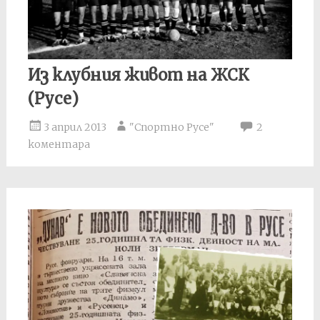
Из клубния живот на ЖСК
(Русе)
3 април 2013
"Спортно Русе"
2
коментара