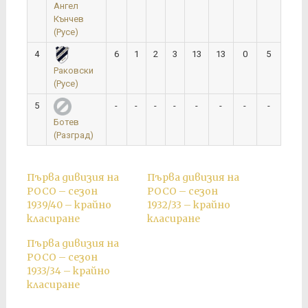
Ангел
Кънчев
(Русе)
4
6
1
2
3
13
13
0
5
Раковски
(Русе)
5
-
-
-
-
-
-
-
-
Ботев
(Разград)
Първа дивизия на
Първа дивизия на
РОСО – сезон
РОСО – сезон
1939/40 – крайно
1932/33 – крайно
класиране
класиране
Първа дивизия на
РОСО – сезон
1933/34 – крайно
класиране