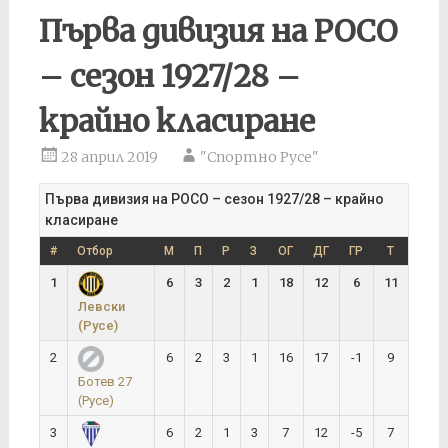
Първа дивизия на РОСО
– сезон 1927/28 –
крайно класиране
28 април 2019
"Спортно Русе"
Първа дивизия на РОСО – сезон 1927/28 – крайно
класиране
#
Отбор
М
П
Р
З
ОГ
ДГ
ГР
Т
1
6
3
2
1
18
12
6
11
Левски
(Русе)
2
6
2
3
1
16
17
-1
9
Ботев 27
(Русе)
3
6
2
1
3
7
12
-5
7