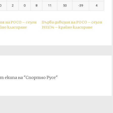
0
2
0
8
11
50
-39
4
ия на РОСО – сезон
Първа дивизия на РОСО – сезон
айно класиране
1933/34 – крайно класиране
т екипа на "Спортно Русе"