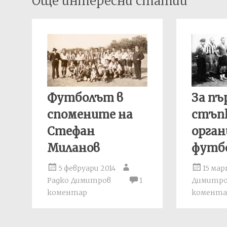
Още интересни статии
navigation
Футболът в
За пъ
спомените на
стъп
Стефан
орган
Миланов
футбо
5 февруари 2014
15 мар
Радко Димитров
1
Димитр
коментар
комента