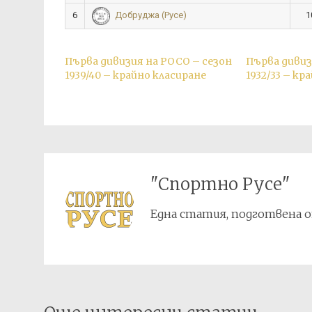
6
1
Добруджа (Русе)
Първа дивизия на РОСО – сезон
Първа дивиз
1939/40 – крайно класиране
1932/33 – кр
"Спортно Русе"
Една статия, подготвена о
Post