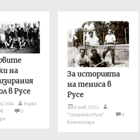
рвите
ки на
За историята
изирания
на тениса в
л в Русе
Русе
т 2014
Радко
6 май 2022
ов
0
"Спортно Русе"
0
ра
коментара