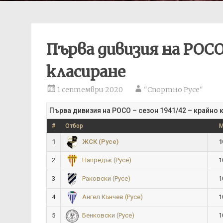
Първа дивизия на РОСО 
класиране
1 септември 2020
"Спортно Русе"
Първа дивизия на РОСО – сезон 1941/42 – крайно 
#
Отбор
1
1
ЖСК (Русе)
2
1
Напредък (Русе)
3
1
Раковски (Русе)
4
1
Ангел Кънчев (Русе)
5
1
Бенковски (Русе)