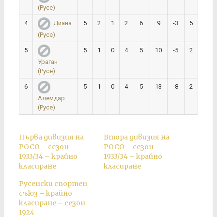
(Русе)
4
5
2
1
2
6
9
-3
5
Диана
(Русе)
5
5
1
0
4
5
10
-5
2
Ураган
(Русе)
6
5
1
0
4
5
13
-8
2
Алемдар
(Русе)
Първа дивизия на
Втора дивизия на
РОСО – сезон
РОСО – сезон
1933/34 – крайно
1933/34 – крайно
класиране
класиране
Русенски спортен
съюз – крайно
класиране – сезон
1924