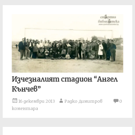
Изчезналият стадион “Ангел
Кънчев”
16 декември 2013
Радко Димитров
0
коментара