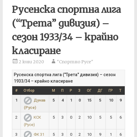
Русенска спортна лига
(“Трета” дивизия) –
сезон 1933/34 – крайно
класиране
2 юни 2020
"Спортно Русе"
Русенска спортна лига ("Трета" дивизия) – сезон
1933/34 – крайно класиране
#
Отбор
М
П
Р
З
ОГ
ДГ
ГР
Т
1
5
4
1
0
15
5
10
9
Дунав
(Русе)
2
5
3
0
2
10
5
5
6
КСК
(Русе)
3
5
3
0
2
10
9
1
6
ФК 31