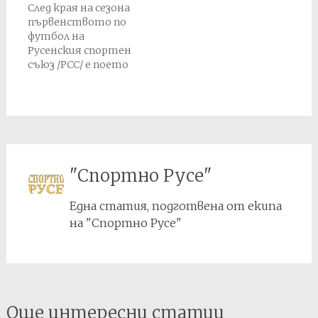
След края на сезона
първенството по
футбол на
Русенския спортен
съюз /РСС/ е поето
под
администрацията
на новосъздадената
Русенска Окръжна
спортна област /
РОСО/ към
Българската
"Спортно Русе"
национална
спортна федерация /
Една статия, подготвена от екипа
БНФС/.
на "Спортно Русе"
Post
Още интересни статии