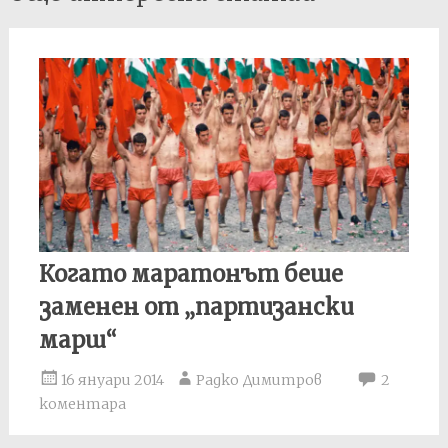
navigation
Когато маратонът беше
заменен от „партизански
марш“
16 януари 2014
Радко Димитров
2
коментара