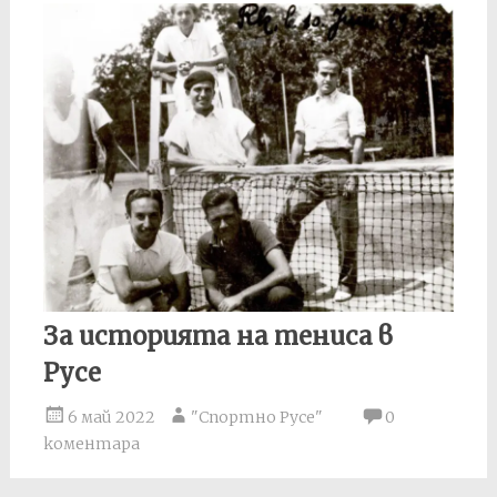
За историята на тениса в
Русе
6 май 2022
"Спортно Русе"
0
коментара