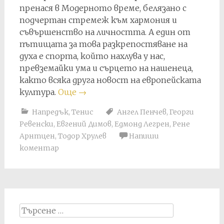
пренася в Модерното време, белязано с
подчертан стремеж към хармония и
съвършенство на личността. А един от
пътищата за това разкрепостяване на
духа е спорта, който нахлува у нас,
превземайки ума и сърцето на нашенеца,
както всяка друга новост на европейската
култура.
Още
→
Напредък
,
Тенис
Ангел Пенчев
,
Георги
Ревенски
,
Евгений Димов
,
Едмонд Легрен
,
Рене
Арнтцен
,
Тодор Хрулев
Напиши
коментар
Search
for: