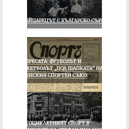
ШВЕЙЦАРЕЦЪТ С БЪЛГАРСКО СЪРЦЕ
ОТ ПРЕСАТА: ФУТБОЛЪТ И
БАСКЕТБОЛЪТ „ПОД ШАПКАТА“ НА
РУСЕНСКИЯ СПОРТЕН СЪЮЗ
МОТОЦИКЛЕТНИЯТ СПОРТ В