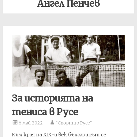
Ангел Пенчев
За историята на
тениса в Русе
6 май 2022
"Спортно Русе"
Към края на ХІХ-и век българинът се