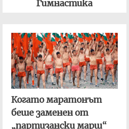
Гимнастика
Когато маратонът
беше заменен от
„партизански марш“