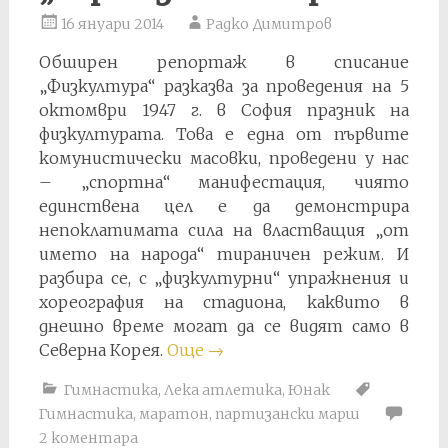
16 януари 2014
Радко Димитров
Обширен репортаж в списание
„Физкултура“ разказва за проведения на 5
октомври 1947 г. в София празник на
физкултурата. Това е една от първите
комунистически масовки, проведени у нас
– „спортна“ манифестация, чиято
единствена цел е да демонстрира
непоклатимата сила на властващия „от
името на народа“ тираничен режим. И
разбира се, с „физкултурни“ упражнения и
хореография на стадиона, каквито в
днешно време могат да се видят само в
Северна Корея.
Още
→
Гимнастика
,
Лека атлетика
,
Юнак
Гимнастика
,
маратон
,
партизански марш
2 коментара