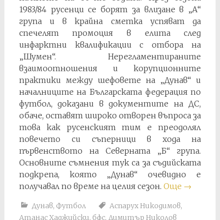
1983/84 русенци се борят за влизане в „А“
група и в крайна сметка успяват да
спечелят промоция в елита след
инфарктни квалификации с отбора на
„Шумен“. Нерегламентираните
взаимоотношения и корупционните
практики между шефовете на „Дунав“ и
началниците на Българската федерация по
футбол, доказани в документите на ДС,
обаче, оставят широко отворен въпроса за
това как русенският тим е преодолял
повечето си съперници в хода на
първенството на Северната „Б“ група.
Основните съмнения тук са за съдийската
подкрепа, която „Дунав“ очевидно е
получавал по време на целия сезон.
Още
→
Дунав
,
Футбол
Аспарух Никодимов
,
Атанас Хаджийски
,
бфс
,
Димитър Николов