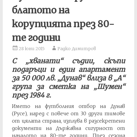
блатото на
корупцията през 80-
те години
28 юни 2015
Радко Димитров
С „хванати“ съдии, скъпи
подаръци и един апартамент
за 50 000 лв. „Дунав“ влиза в „А“
група за сметка на „Шумен“
през 1984 г.
Името на футболния отбор на Дунав
(Русе), наред с повече от 30 други тимове
от цялата страна, изплува в разсекретени
документи на Държавна сигурност от
началото на 80-те години. През сезона