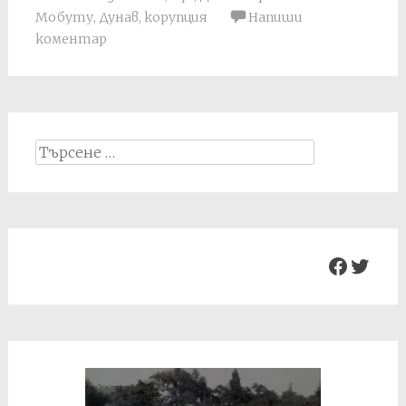
Мобуту
,
Дунав
,
корупция
Напиши
коментар
Search
for:
Facebo
Twit