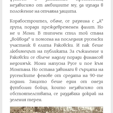
независимо от амбициите му, да изпада в
положение на отчаяна защита.
Корабостроител, обаче, се размина с „А“
група, поради преждевременен фалит. Но
не и Мони. В типичен стил той стана
„войвода“ и помогна на последния русенски
участник в елита Раковски. И пак беше
любимецът на публиката. За съжаление и
Раковски се свлече надолу поради финансов
недоимък. Мони напусна Русе и пое към
Монтана. Но остана завинаги в сърцата на
русенските фенове от средата на 90-те
години. Защото беше един от онези
футболни бойци, които независимо от
обстоятелствата, се раздаваха докрай на
зеления терен.