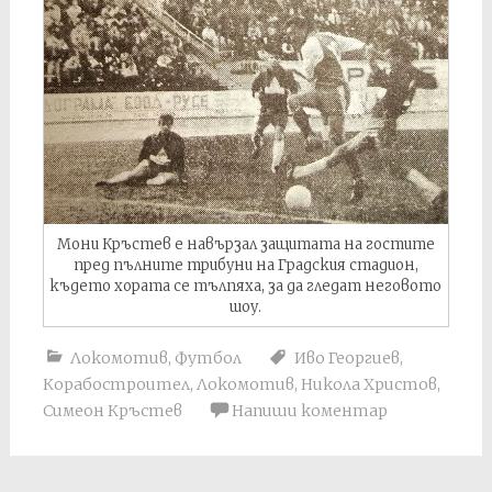
Мони Кръстев е навързал защитата на гостите
пред пълните трибуни на Градския стадион,
където хората се тълпяха, за да гледат неговото
шоу.
Локомотив
,
Футбол
Иво Георгиев
,
Корабостроител
,
Локомотив
,
Никола Христов
,
Симеон Кръстев
Напиши коментар