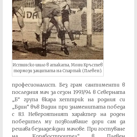
Истинско шило в атаката, Мони Кръстев
тормози защитата на Спартак (Плевен).
професионалист. Без грам сантименти в
последния мач за сезон 1993/94 в Северната
„Б“ група вкара хеттрик на родния си
„Бдин“ във Видин при знаменитата победа
с 8:3. Невероятният характер на роден
победител му позволяваше дори сам да
решава безнадеждни мачове. При гостуване
на „Корабостроител“ в Плевен