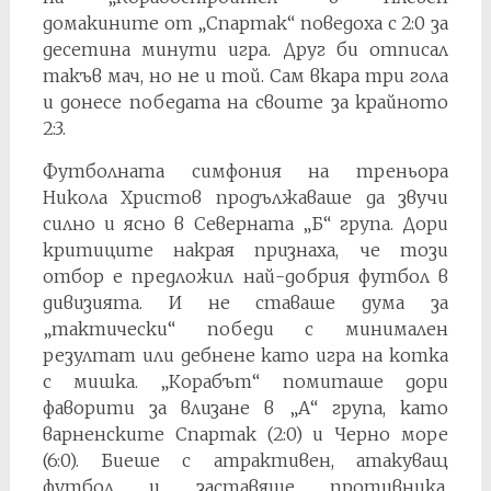
домакините от „Спартак“ поведоха с 2:0 за
десетина минути игра. Друг би отписал
такъв мач, но не и той. Сам вкара три гола
и донесе победата на своите за крайното
2:3.
Футболната симфония на треньора
Никола Христов продължаваше да звучи
силно и ясно в Северната „Б“ група. Дори
критиците накрая признаха, че този
отбор е предложил най-добрия футбол в
дивизията. И не ставаше дума за
„тактически“ победи с минимален
резултат или дебнене като игра на котка
с мишка. „Корабът“ помиташе дори
фаворити за влизане в „А“ група, като
варненските Спартак (2:0) и Черно море
(6:0). Биеше с атрактивен, атакуващ
футбол и заставяше противника,