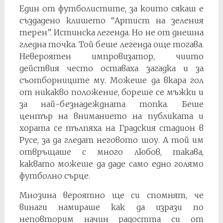
Един от футболистите, за които сякаш е
създадено клишето “Артист на зеления
терен”. Истинска легенда. Но не от днешна
гледна точка. Той беше легенда още тогава.
Невероятен импровизатор, чиито
действия често оставаха загадка и за
съотборниците му. Можеше да вкара гол
от никакво положение, бореше се мъжки и
за най-безнадеждната топка. Беше
център на вниманието на публиката и
хората се тълпяха на Градския стадион в
Русе, за да гледат неговото шоу. А той им
отвръщаше с много любов, такава,
каквато можеше да даде само едно голямо
футболно сърце.
Мнозина вероятно ще си спомнят, че
винаги намираше как да изрази по
неповторим начин радостта си от