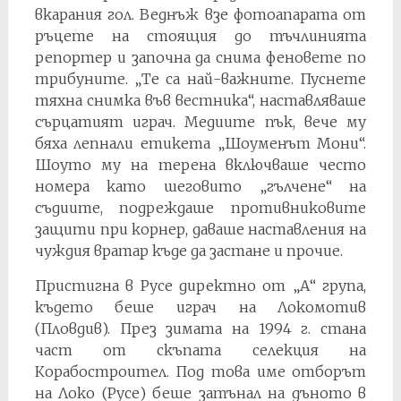
вкарания гол. Веднъж взе фотоапарата от
ръцете на стоящия до тъчлинията
репортер и започна да снима феновете по
трибуните. „Те са най-важните. Пуснете
тяхна снимка във вестника“, наставляваше
сърцатият играч. Медиите пък, вече му
бяха лепнали етикета „Шоуменът Мони“.
Шоуто му на терена включваше често
номера като шеговито „гълчене“ на
съдиите, подреждаше противниковите
защити при корнер, даваше наставления на
чуждия вратар къде да застане и прочие.
Пристигна в Русе директно от „А“ група,
където беше играч на Локомотив
(Пловдив). През зимата на 1994 г. стана
част от скъпата селекция на
Корабостроител. Под това име отборът
на Локо (Русе) беше затънал на дъното в