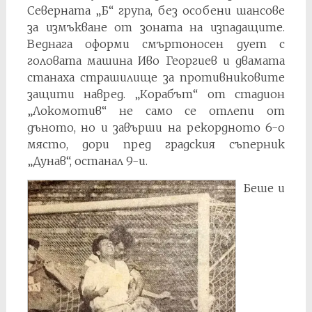
Северната „Б“ група, без особени шансове
за измъкване от зоната на изпадащите.
Веднага оформи смъртоносен дует с
головата машина Иво Георгиев и двамата
станаха страшилище за противниковите
защити навред. „Корабът“ от стадион
„Локомотив“ не само се отлепи от
дъното, но и завърши на рекордното 6-о
място, дори пред градския съперник
„Дунав“, останал 9-и.
Беше и