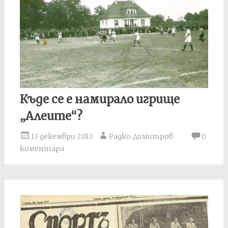
Къде се е намирало игрище
„Алеите“?
13 декември 2013
Радко Димитров
0
коментара