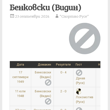
Бенковски (Видин)
23 септември 2024
"Спортно Русе"
Дата
Домакин
Резултати
Гост
Начален
17
Бенковски
0 - 4
16:3
септември
(Видин)
Дунав
1949
(Русе)
11 юли
Бенковски
2 - 0
0:0
1948
(Видин)
Локомотив
(Русе)