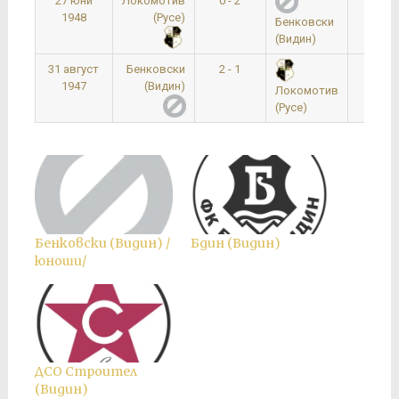
27 юни
Локомотив
0 - 2
0:0
1948
(Русе)
Бенковски
(Видин)
31 август
Бенковски
2 - 1
0:0
1947
(Видин)
Локомотив
(Русе)
Бенковски (Видин) /
Бдин (Видин)
юноши/
ДСО Строител
(Видин)