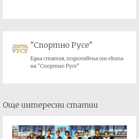
"Спортно Русе"
Една статия, подготвена от екипа
на "Спортно Русе"
Post
Още интересни статии
navigation