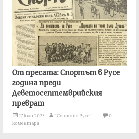
От пресата: Спортът в Русе
година преди
Деветосептемврийския
преврат
17 юли 2023
"Спортно Русе"
0
коментара