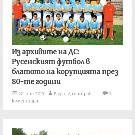
Из архивите на ДС:
Русенският футбол в
блатото на корупцията през
80-те години
28 юни 2015
Радко Димитров
0
коментара