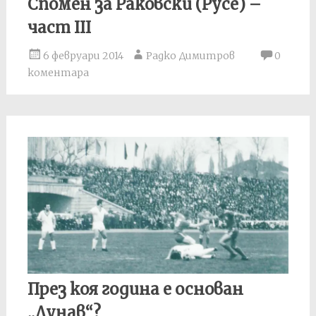
Спомен за Раковски (Русе) –
част III
6 февруари 2014
Радко Димитров
0
коментара
През коя година е основан
„Дунав“?