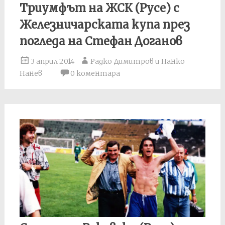
Триумфът на ЖСК (Русе) с
Железничарската купа през
погледа на Стефан Доганов
3 април 2014
Радко Димитров и Нанко
Нанев
0 коментара