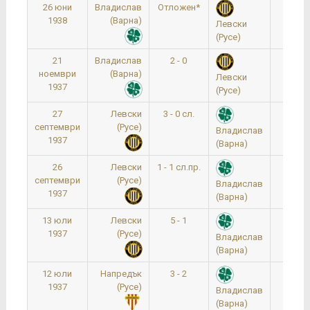
26 юни
Владислав
Отложен*
0:0
1938
(Варна)
Левски
(Русе)
21
Владислав
2 - 0
15:1
ноември
(Варна)
Левски
1937
(Русе)
27
Левски
3 - 0 сл.
16:0
септември
(Русе)
Владислав
1937
(Варна)
26
Левски
1 - 1 сл.пр.
16:0
септември
(Русе)
Владислав
1937
(Варна)
13 юли
Левски
5 - 1
0:0
1937
(Русе)
Владислав
(Варна)
12 юли
Напредък
3 - 2
0:0
1937
(Русе)
Владислав
(Варна)