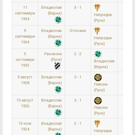
11
Владислав
3 - 1
0:0
септември
(Варна)
Напредък
1934
(Русе)
9
Владислав
Отложен
0:0
септември
(Варна)
Напредък
1934
(Русе)
5
Раковски
2 - 2
0:0
октомври
(Русе)
Владислав
1933
(Варна)
5 август
Владислав
5 - 1
0:0
1928
(Варна)
Левски
(Русе)
15 август
Владислав
5 - 1
0:0
1926
(Варна)
Левски
(Русе)
13 юли
Владислав
2 - 1
0:0
1924
(Варна)
Напредък