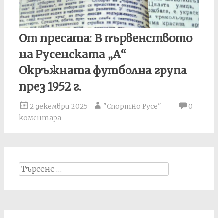
От пресата: В първенството
на Русенската „А“
Окръжната футболна група
през 1952 г.
2 декември 2025
"Спортно Русе"
0
коментара
Search
for: