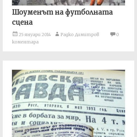
Шоуменът на футболната
сцена
25 януари 2014
Радко Димитров
0
коментара