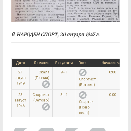
в. НАРОДЕН СПОРТ, 20 януари 1947 г.
Дата
Домакин
Резултати
Гост
Начален час
21
Скала
9 - 1
0:00
август
(Топчии)
Спортист
1949
(Ветово)
23
Спортист
3 - 1
0:00
август
(Ветово)
Спартак
1946
(Ново
село)