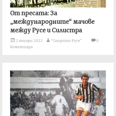
От пресата: За
„международните“ мачове
между Русе и Силистра
2 януари 2022
"Спортно Русе"
0
коментара