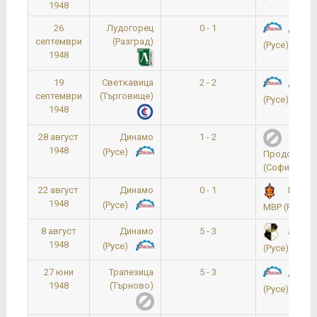
1948
26
Лудогорец
0 - 1
Динам
септември
(Разград)
(Русе)
1948
19
Светкавица
2 - 2
Динам
септември
(Търговище)
(Русе)
1948
28 август
Динамо
1 - 2
1948
(Русе)
Продоволс
(София)
22 август
Динамо
0 - 1
Русене
1948
(Русе)
МВР (Русе)
8 август
Динамо
5 - 3
Локом
1948
(Русе)
(Русе)
27 юни
Трапезица
5 - 3
Динам
1948
(Търново)
(Русе)