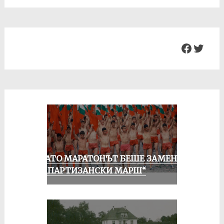
Facebo
Twit
КОГАТО МАРАТОНЪТ БЕШЕ ЗАМЕНЕН
ОТ „ПАРТИЗАНСКИ МАРШ“