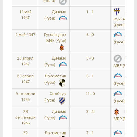
(Бяла)
11 май
Динамо
1 - 1
Ангел
1947
(Русе)
Кънчев – Л
(Русе)
3 май 1947
Русенец при
6 - 0
Динам
МВР (Русе)
(Русе)
26 април
Динамо
0 - 0
Спарта
1947
(Русе)
МВР (Русе)
20 април
Локомотив
6 - 1
Динам
1947
(Русе)
(Русе)
9 ноември
Свобода
11 - 0
Динам
1946
(Русе)
(Русе)
28
Динамо
3 - 4
Русене
септември
(Русе)
МВР (Русе)
1946
22
Локомотив
7 - 1
Динам