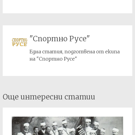
"Спортно Русе"
Една статия, подготвена от екипа
на "Спортно Русе"
Post
Още интересни статии
navigation