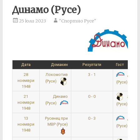
Динамо (Русе)
25 юли 2023
"Спортно Русе"
Дата
Домакин
Резултати
Гост
28
Локомотив
3 - 1
Динам
ноември
(Русе)
(Русе)
1948
21
Динамо
0 - 0
Локом
ноември
(Русе)
(Русе)
1948
13
Русенец при
0 - 3
Динам
ноември
МВР (Русе)
(Русе)
1948