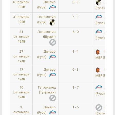
6 ноември
Динамо
0 - 3
Локом
1948
(Русе)
(Русе)
3 ноември
Локомотив
? - ?
Динам
1948
(Русе)
(Русе)
31
Локомотив
6 - 0
Динам
октомври
(Шумен)
(Русе)
1948
27
Динамо
1 - 1
Русене
октомври
(Русе)
МВР (Русе)
1948
17
Динамо
0 - 3
Русене
октомври
(Русе)
МВР (Русе)
1948
10
Тутраканец
1 - 7
Динам
октомври
(Тутракан)
(Русе)
1948
3
Динамо
1 - 5
Септе
октомври
(Русе)
(Силистра)