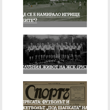
КЪДЕ СЕ Е НАМИРАЛО ИГРИЩЕ
„АЛЕИТЕ“?
ИЗ КЛУБНИЯ ЖИВОТ НА ЖСК (РУСЕ)
ОТ ПРЕСАТА: ФУТБОЛЪТ И
БАСКЕТБОЛЪТ „ПОД ШАПКАТА“ НА