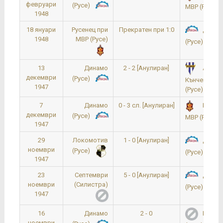
февруари
(Русе)
МВР (Русе)
1948
18 януари
Русенец при
Прекратен при 1:0
Динам
1948
МВР (Русе)
(Русе)
13
Динамо
2 - 2 [Анулиран]
Ангел
декември
(Русе)
Кънчев – Л
1947
(Русе)
7
Динамо
0 - 3 сл. [Анулиран]
Русене
декември
(Русе)
МВР (Русе)
1947
29
Локомотив
1 - 0 [Анулиран]
Динам
ноември
(Русе)
(Русе)
1947
23
Септември
5 - 0 [Анулиран]
Динам
ноември
(Силистра)
(Русе)
1947
16
Динамо
2 - 0
Моря
ноември