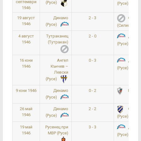
септември
(Русе)
(Русе)
1946
19 август
Динамо
2 - 3
Септе
1946
(Русе)
(Силистра)
4 август
Тутраканец
2 - 0
Динам
1946
(Тутракан)
(Русе)
16 юни
Ангел
0 - 3
Динам
1946
Кънчев –
(Русе)
Левски
(Русе)
9 юни 1946
Динамо
0 - 2
Юнак (
(Русе)
26 май
Динамо
2 - 2
Свобо
1946
(Русе)
(Русе)
19 май
Русенец при
3 - 3
Динам
1946
МВР (Русе)
(Русе)