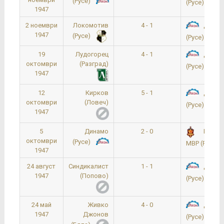
(Русе)
(Русе)
1947
2 ноември
Локомотив
4 - 1
Динам
1947
(Русе)
(Русе)
19
Лудогорец
4 - 1
Динам
октомври
(Разград)
(Русе)
1947
12
Кирков
5 - 1
Динам
октомври
(Ловеч)
(Русе)
1947
5
Динамо
2 - 0
Русене
октомври
(Русе)
МВР (Русе)
1947
24 август
Синдикалист
1 - 1
Динам
1947
(Попово)
(Русе)
24 май
Живко
4 - 0
Динам
1947
Джонов
(Русе)