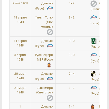
9 май 1948
Динамо
0 - 2
Септе
(Русе)
(Силистра)
18 април
Филип Тотю
2 - 2
Динам
1948
(Две
(Русе)
могили)
11 април
Динамо
0 - 0
Лудог
1948
(Русе)
(Разград)
3 април
Русенец при
2 - 0
Динам
1948
МВР (Русе)
(Русе)
28 март
Динамо
0 - 4
Локом
1948
(Русе)
(Русе)
21 март
Септември
2 - 2
Динам
1948
(Силистра)
(Русе)
1
Динамо
1 - 1
Русене