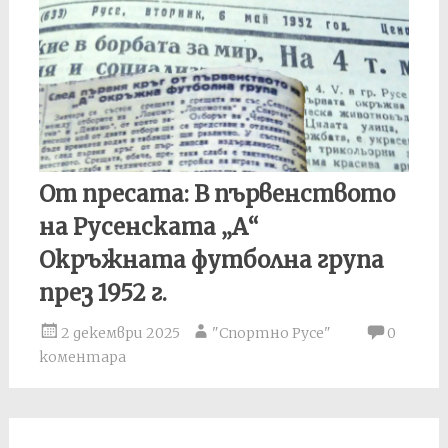
От пресата: В първенството
на Русенската „А“
Окръжната футболна група
през 1952 г.
2 декември 2025
"Спортно Русе"
0
коментара