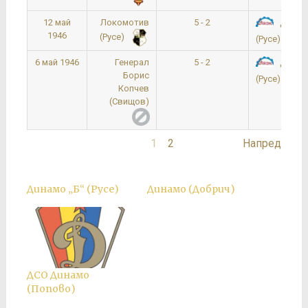
12 май
Локомотив
5 - 2
Динам
1946
(Русе)
(Русе)
6 май 1946
Генерал
5 - 2
Динам
Борис
(Русе)
Копчев
(Свищов)
1
2
Напред
Динамо „Б“ (Русе)
Динамо (Добрич)
ДСО Динамо
(Попово)