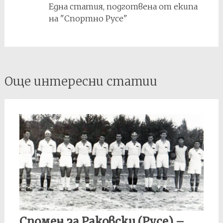
Една статия, подготвена от екипа
на "Спортно Русе"
Post
Още интересни статии
navigation
Спомен за Раковски (Русе) –