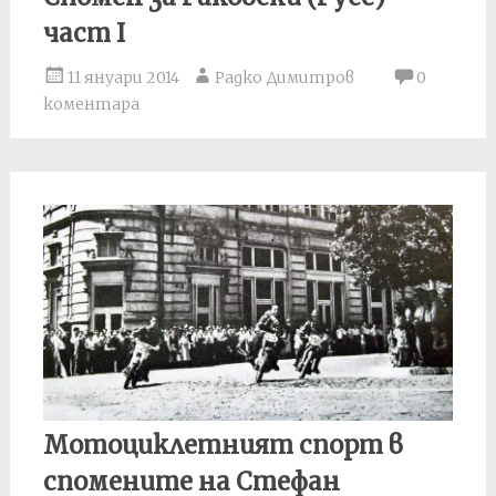
част I
11 януари 2014
Радко Димитров
0
коментара
Мотоциклетният спорт в
спомените на Стефан