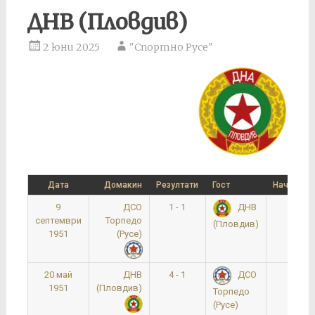
ДНВ (Пловдив)
2 юни 2025
"Спортно Русе"
Дата
Домакин
Резултати
Гост
Начален 
9
ДСО
1 - 1
0:00
ДНВ
септември
Торпедо
(Пловдив)
1951
(Русе)
20 май
ДНВ
4 - 1
0:00
ДСО
1951
(Пловдив)
Торпедо
(Русе)