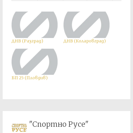
ДНВ (Разград)
ДНВ (Коларовград)
БП 25 (Пловдив)
"Спортно Русе"