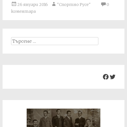
26 януари 2016
"Спортно Русе"
0
коментара
Search
for:
Facebo
Twit