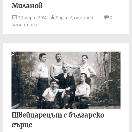
Миланов
20 март 2014
Радко Димитров
0
коментара
Швейцарецът с българско
сърце