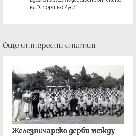
на "Спортно Русе"
Post
Още интересни статии
navigation
Железничарско дерби между