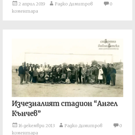
2 април 2019
Радко Димитров
0
коментара
Изчезналият стадион “Ангел
Кънчев”
16 декември 2013
Радко Димитров
0
коментара