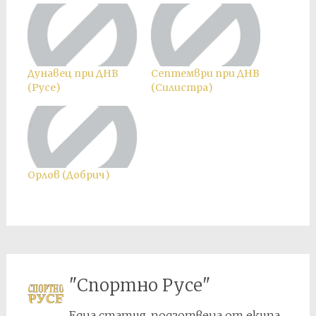
Дунавец при ДНВ
Септември при ДНВ
(Русе)
(Силистра)
Орлов (Добрич)
"Спортно Русе"
Една статия, подготвена от екипа