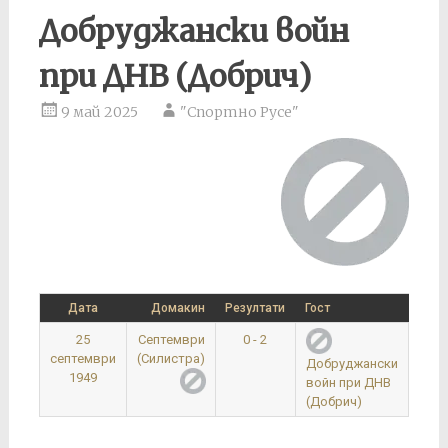
Добруджански войн
при ДНВ (Добрич)
9 май 2025
"Спортно Русе"
Дата
Домакин
Резултати
Гост
Нача
25
Септември
0 - 2
септември
(Силистра)
Добруджански
1949
войн при ДНВ
(Добрич)