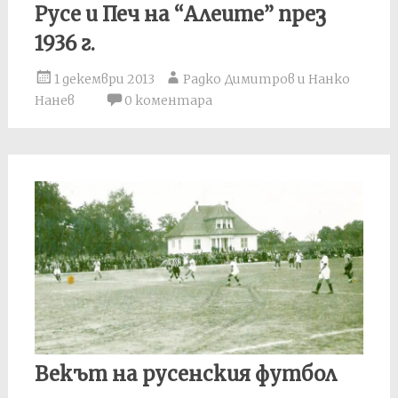
Русе и Печ на “Алеите” през
1936 г.
1 декември 2013
Радко Димитров и Нанко
Нанев
0 коментара
Векът на русенския футбол