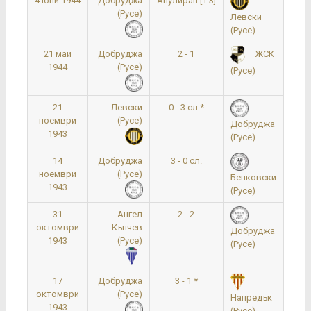
4 юни 1944
Добруджа
Анулиран [1:3]
(Русе)
Левски
(Русе)
21 май
Добруджа
2 - 1
ЖСК
1944
(Русе)
(Русе)
21
Левски
0 - 3 сл.*
1
ноември
(Русе)
Добруджа
1943
(Русе)
14
Добруджа
3 - 0 сл.
ноември
(Русе)
Бенковски
1943
(Русе)
31
Ангел
2 - 2
1
октомври
Кънчев
Добруджа
1943
(Русе)
(Русе)
17
Добруджа
3 - 1 *
1
октомври
(Русе)
Напредък
1943
(Русе)