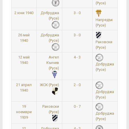
(Русе)
2 юни 1940
Добруджа
3 - 0
(Русе)
Напредък
(Русе)
26 май
Добруджа
3 - 0
1940
(Русе)
Раковски
(Русе)
12 май
Ангел
4 - 3
1940
Кънчев
Добруджа
(Русе)
(Русе)
21 април
ЖСК (Русе)
2 - 0
1940
Добруджа
(Русе)
19
Раковски
0 - 7
ноември
(Русе)
Добруджа
1939
(Русе)
12
Добруджа
4 - 2