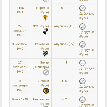
18 май
Напредък
6 - 1
1941
(Русе)
Добруджа
(Русе)
24
ЖСК (Русе)
Анулиран [1:3]
1
ноември
Добруджа
1940
(Русе)
3 ноември
Раковски
Анулиран [0:2]
1940
(Русе)
Добруджа
(Русе)
27
Вихър
1 - 4
октомври
(Силистра)
Добруджа
1940
(Русе)
8
Левски
4 - 0
септември
(Русе)
Добруджа
1940
(Русе)
9 юни 1940
Бенковски
5 - 2
(Русе)
Добруджа