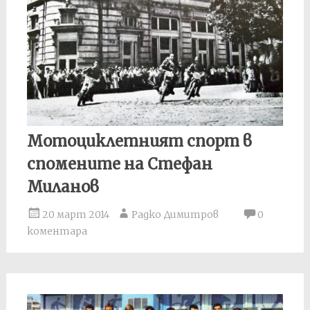
Мотоциклетният спорт в
спомените на Стефан
Миланов
20 март 2014
Радко Димитров
0
коментара