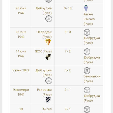
28 юни
Добруджа
0 - 13
1942
(Русе)
Ангел
Кънчев
(Русе)
16 юни
Напредък
8 - 0
1942
(Русе)
Добруджа
(Русе)
14 юни
ЖСК (Русе)
7 - 2
1
1942
Добруджа
(Русе)
7 юни 1942
Добруджа
0 - 2
(Русе)
Бенковски
(Русе)
9 ноември
Раковски
2 - 1
1941
(Русе)
Добруджа
(Русе)
19
Ангел
9 - 1