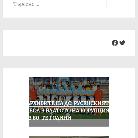
Search
for:
Facebo
Twit
ИЗ АРХИВИТЕ НА ДС: РУСЕНСКИЯТ
ФУТБОЛ В БЛАТОТО НА КОРУПЦИЯТА
ПРЕЗ 80-ТЕ ГОДИНИ