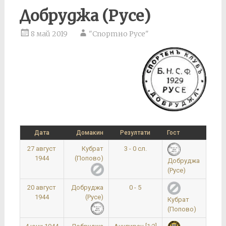
Добруджа (Русе)
8 май 2019
"Спортно Русе"
Дата
Домакин
Резултати
Гост
Нача
27 август
Кубрат
3 - 0 сл.
1
1944
(Попово)
Добруджа
(Русе)
20 август
Добруджа
0 - 5
1
1944
(Русе)
Кубрат
(Попово)