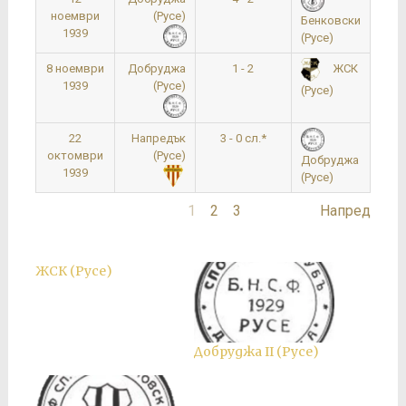
ноември
(Русе)
Бенковски
1939
(Русе)
8 ноември
Добруджа
1 - 2
1
ЖСК
1939
(Русе)
(Русе)
22
Напредък
3 - 0 сл.*
1
октомври
(Русе)
Добруджа
1939
(Русе)
1
2
3
Напред
ЖСК (Русе)
Добруджа II (Русе)