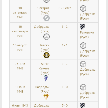
10
България
0 - 8 сл.*
1
октомври
(Русе)
Добруджа
1943
(Русе)
18
Добруджа
3 - 2
1
септември
(Русе)
Раковски
1943
(Русе)
15 август
Левски
1 - 1
1943
(Русе)
Добруджа
(Русе)
25 юли
Ангел
3 - 2
1943
Кънчев
Добруджа
(Русе)
(Русе)
13 юни
Напредък
1 - 0
1943
(Русе)
Добруджа
(Русе)
6 юни 1943
Добруджа
5 - 0