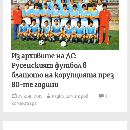
Из архивите на ДС:
Русенският футбол в
блатото на корупцията през
80-те години
28 юни 2015
Радко Димитров
0
коментара