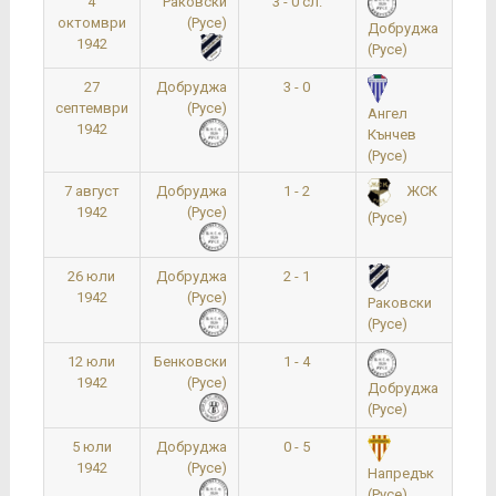
4
Раковски
3 - 0 сл.
октомври
(Русе)
Добруджа
1942
(Русе)
27
Добруджа
3 - 0
септември
(Русе)
Ангел
1942
Кънчев
(Русе)
7 август
Добруджа
1 - 2
ЖСК
1942
(Русе)
(Русе)
26 юли
Добруджа
2 - 1
1
1942
(Русе)
Раковски
(Русе)
12 юли
Бенковски
1 - 4
1942
(Русе)
Добруджа
(Русе)
5 юли
Добруджа
0 - 5
1
1942
(Русе)
Напредък
(Русе)