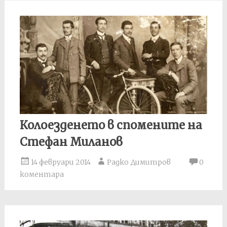
Колоезденето в спомените на
Стефан Миланов
14 февруари 2014
Радко Димитров
0
коментара