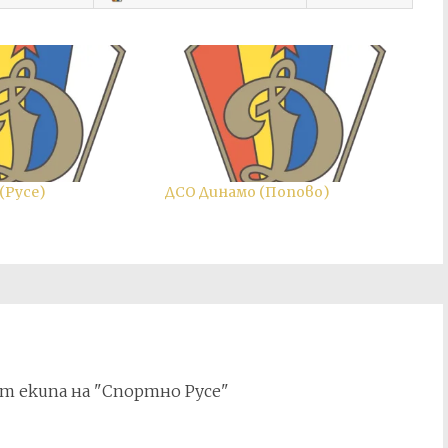
(Русе)
ДСО Динамо (Попово)
т екипа на "Спортно Русе"