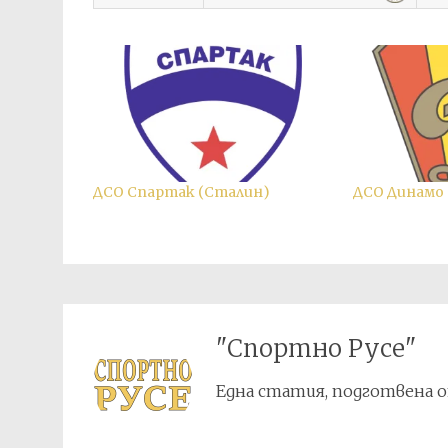
ДСО Спартак (Сталин)
ДСО Динамо 
"Спортно Русе"
Една статия, подготвена о