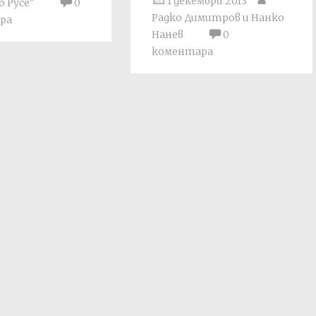
1 декември 2013
 Русе"
0
Радко Димитров и Нанко
ра
Нанев
0
коментара