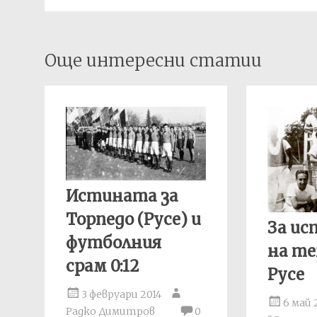
Post
Още интересни статии
navigation
Истината за
Торпедо (Русе) и
За и
футболния
на те
срам 0:12
Русе
3 февруари 2014
6 май 
Радко Димитров
0