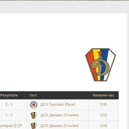
Резултати
Гост
Начален час
2 - 1
0:00
ДСО Торпедо (Русе)
1 - 1
0:00
ДСО Динамо (Сталин)
улиран [2:2]*
0:00
ДСО Динамо (Сталин)