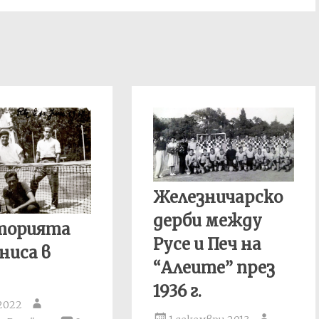
Железничарско
дерби между
сторията
Русе и Печ на
ниса в
“Алеите” през
1936 г.
2022