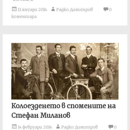
11 януари 2014
Радко Димитров
0
коментара
Колоезденето в спомените на
Стефан Миланов
14 февруари 2014
Радко Димитров
0