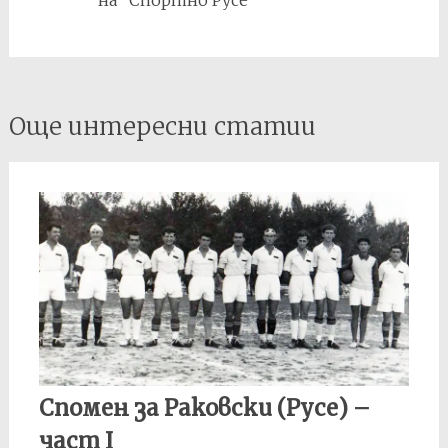
на "Спортно Русе"
Post
Още интересни статии
navigation
Спомен за Раковски (Русе) –
част I