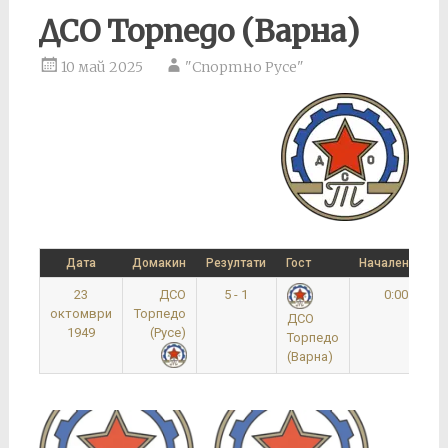
ДСО Торпедо (Варна)
10 май 2025
"Спортно Русе"
Дата
Домакин
Резултати
Гост
Начален час
23
ДСО
5 - 1
0:00
октомври
Торпедо
ДСО
1949
(Русе)
Торпедо
(Варна)