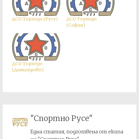
ДСО Торпедо (Русе)
ДСО Торпедо
(София)
ДСО Торпедо
(Димитрово)
"Спортно Русе"
Една статия, подготвена от екипа