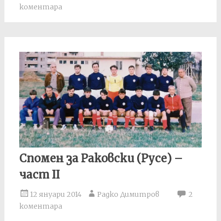
коментара
Спомен за Раковски (Русе) –
част II
12 януари 2014
Радко Димитров
2
коментара