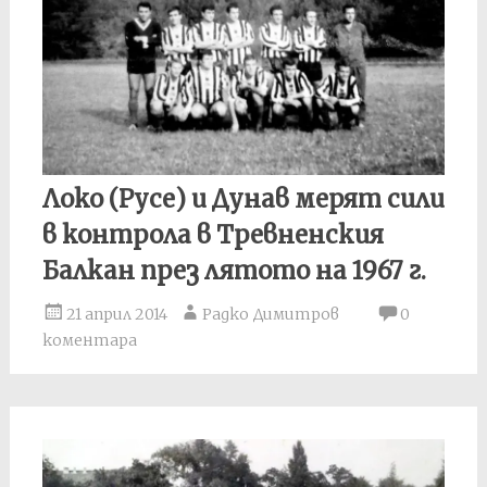
Локо (Русе) и Дунав мерят сили
в контрола в Тревненския
Балкан през лятото на 1967 г.
21 април 2014
Радко Димитров
0
коментара