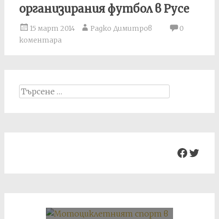
организирания футбол в Русе
15 март 2014
Радко Димитров
0
коментара
Search
for:
Facebo
Twit