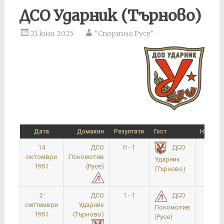
ДСО Ударник (Търново)
21 юни 2025
"Спортно Русе"
Дата
Домакин
Резултати
Гост
Начален
14
ДСО
0 - 1
16:0
ДСО
октомври
Локомотив
Ударник
1951
(Русе)
(Търново)
2
ДСО
1 - 1
17:0
ДСО
септември
Ударник
Локомотив
1951
(Търново)
(Русе)