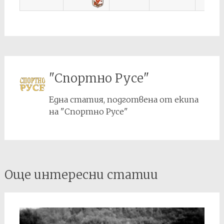
"Спортно Русе"
Една статия, подготвена от екипа
на "Спортно Русе"
Post
Още интересни статии
navigation