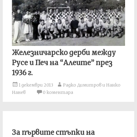
Железничарско дерби между
Русе и Печ на “Алеите” през
1936 г.
1 декември 2013
Радко Димитров и Нанко
Нанев
0 коментара
За първите стъпки на