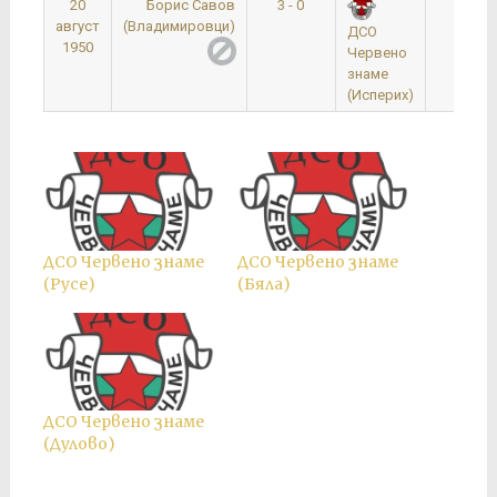
20
Борис Савов
3 - 0
0:00
август
(Владимировци)
ДСО
1950
Червено
знаме
(Исперих)
ДСО Червено знаме
ДСО Червено знаме
(Русе)
(Бяла)
ДСО Червено знаме
(Дулово)