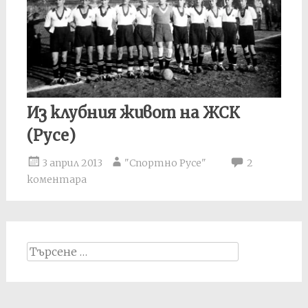
Из клубния живот на ЖСК
(Русе)
3 април 2013
"Спортно Русе"
2
коментара
Search
for: