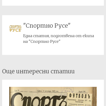
"Спортно Русе"
Една статия, подготвена от екипа
на "Спортно Русе"
Post
Още интересни статии
navigation