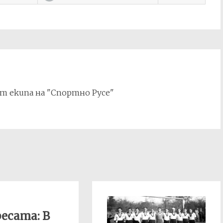
т екипа на "Спортно Русе"
есата: В