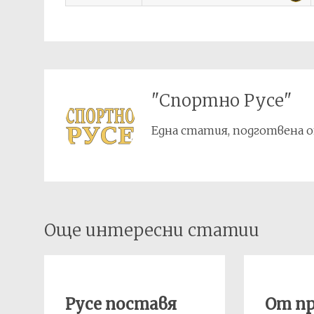
"Спортно Русе"
Една статия, подготвена о
Post
Още интересни статии
navigation
Русе поставя
От пр