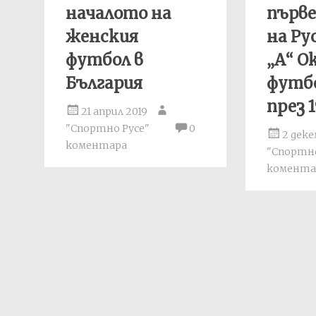
началото на
първ
женския
на Ру
футбол в
„А“ 
България
футбо
през 1
21 април 2019
"Спортно Русе"
0
2 деке
коментара
"Спортно
комента