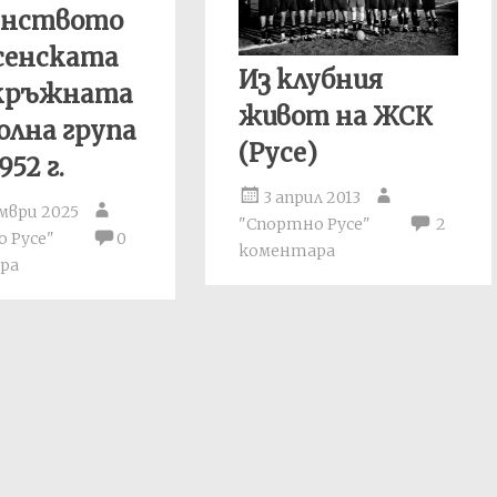
енството
сенската
Из клубния
Окръжната
живот на ЖСК
лна група
(Русе)
952 г.
3 април 2013
мври 2025
"Спортно Русе"
2
 Русе"
0
коментара
ра