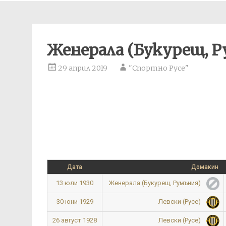
Женерала (Букурещ, Р
29 април 2019
"Спортно Русе"
Дата
Домакин
13 юли 1930
Женерала (Букурещ, Румъния)
30 юни 1929
Левски (Русе)
26 август 1928
Левски (Русе)