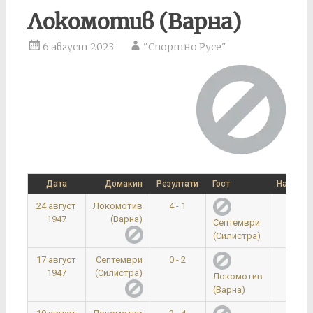
Локомотив (Варна)
6 август 2023
"Спортно Русе"
Дата
Домакин
Резултати
Гост
Начален
24 август
Локомотив
4 - 1
0:00
1947
(Варна)
Септември
(Силистра)
17 август
Септември
0 - 2
0:00
1947
(Силистра)
Локомотив
(Варна)