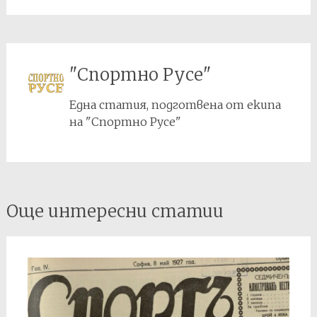
"Спортно Русе"
Една статия, подготвена от екипа
на "Спортно Русе"
Post
Още интересни статии
navigation