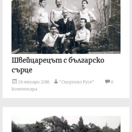
Швейцарецът с българско
сърце
26 януари 2016
"Спортно Русе"
0
коментара