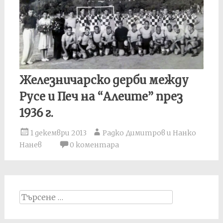
Железничарско дерби между
Русе и Печ на “Алеите” през
1936 г.
1 декември 2013
Радко Димитров и Нанко
Нанев
0 коментара
Search
for: