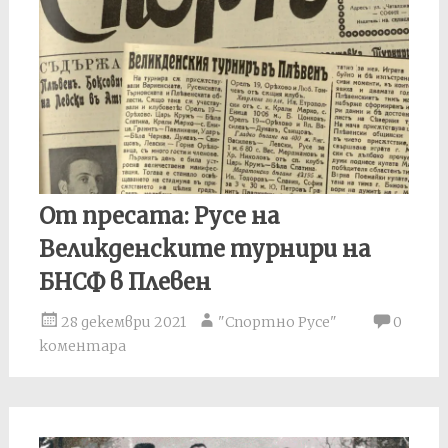
От пресата: Русе на
Великденските турнири на
БНСФ в Плевен
28 декември 2021
"Спортно Русе"
0
коментара