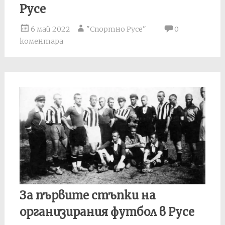
Русе
6 май 2022
"Спортно Русе"
0
коментара
За първите стъпки на
организирания футбол в Русе