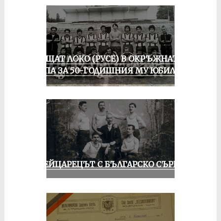
ПРАЩАТ ЛОКО (РУСЕ) В ОКРЪЖНАТА
ГРУПА ЗА 50-ГОДИШНИЯ МУ ЮБИЛЕЙ
ШВЕЙЦАРЕЦЪТ С БЪЛГАРСКО СЪРЦЕ