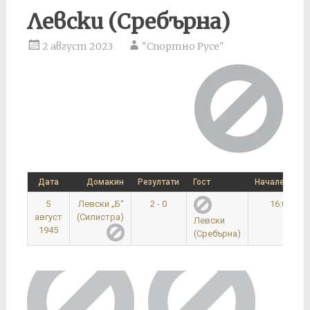
Левски (Сребърна)
2 август 2023
"Спортно Русе"
Дата
Домакин
Резултати
Гост
Начален час
5
Левски „Б“
2 - 0
16:00
август
(Силистра)
Левски
1945
(Сребърна)