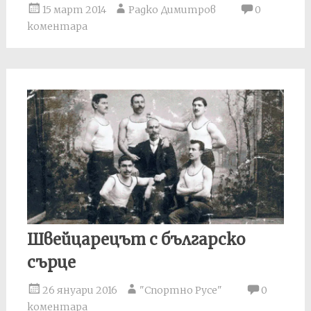
15 март 2014
Радко Димитров
0
коментара
Швейцарецът с българско
сърце
26 януари 2016
"Спортно Русе"
0
коментара