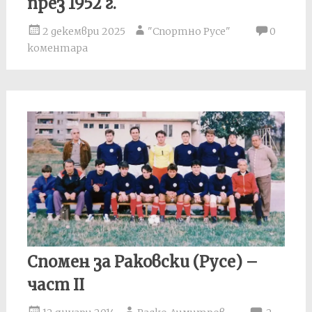
през 1952 г.
2 декември 2025
"Спортно Русе"
0
коментара
Спомен за Раковски (Русе) –
част II