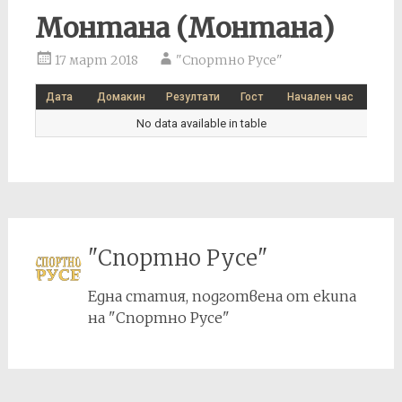
Монтана (Монтана)
17 март 2018
"Спортно Русе"
Дата
Домакин
Резултати
Гост
Начален час
No data available in table
"Спортно Русе"
Една статия, подготвена от екипа
на "Спортно Русе"