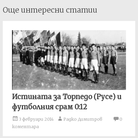
Post
Още интересни статии
navigation
Истината за Торпедо (Русе) и
футболния срам 0:12
3 февруари 2014
Радко Димитров
0
коментара