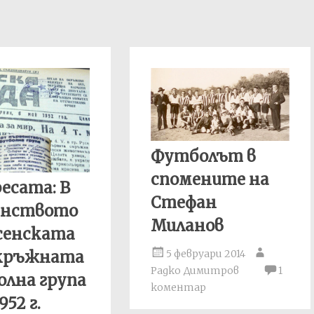
Футболът в
спомените на
есата: В
Стефан
енството
Миланов
сенската
Окръжната
5 февруари 2014
Радко Димитров
1
лна група
коментар
952 г.