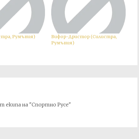
стра, Румъния)
Вифор-Дристор (Силистра,
Румъния)
т екипа на "Спортно Русе"