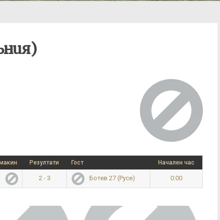
ъния)
макин
Резултати
Гост
Начален час
2 - 3
0:00
)
Ботев 27 (Русе)