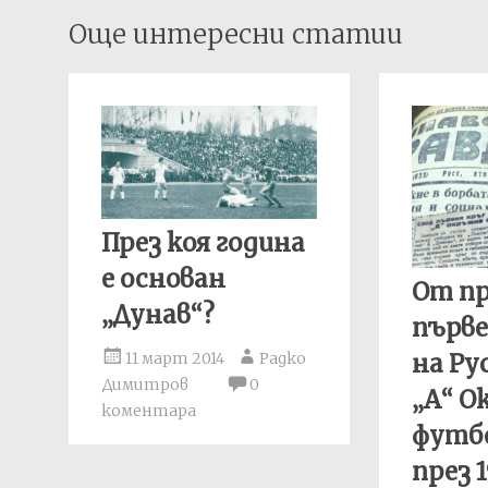
Post
Още интересни статии
navigation
През коя година
е основан
От пр
„Дунав“?
първ
на Ру
11 март 2014
Радко
Димитров
0
„А“ 
коментара
футбо
през 1