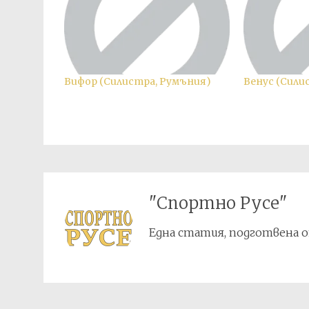
Вифор (Силистра, Румъния)
Венус (Сили
"Спортно Русе"
Една статия, подготвена о