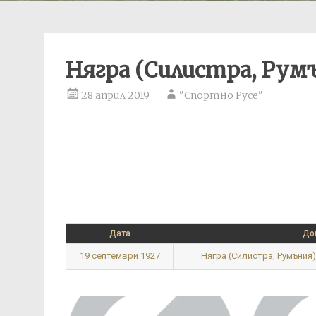
Нягра (Силистра, Рум
28 април 2019
"Спортно Русе"
Дата
До
19 септември 1927
Нягра (Силистра, Румъния