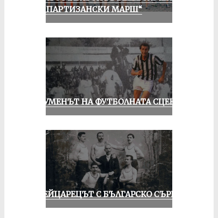
ОТ „ПАРТИЗАНСКИ МАРШ“
ШОУМЕНЪТ НА ФУТБОЛНАТА СЦЕНА
ШВЕЙЦАРЕЦЪТ С БЪЛГАРСКО СЪРЦЕ