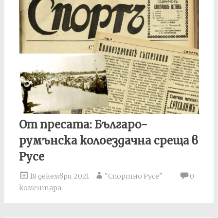
От пресата: Българо-
румънска колоездачна среща в
Русе
18 декември 2021
"Спортно Русе"
0
коментара