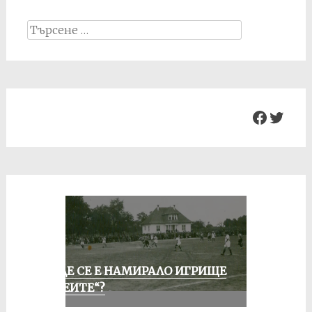
Search
for:
Facebo
Twit
КЪДЕ СЕ Е НАМИРАЛО ИГРИЩЕ
„АЛЕИТЕ“?