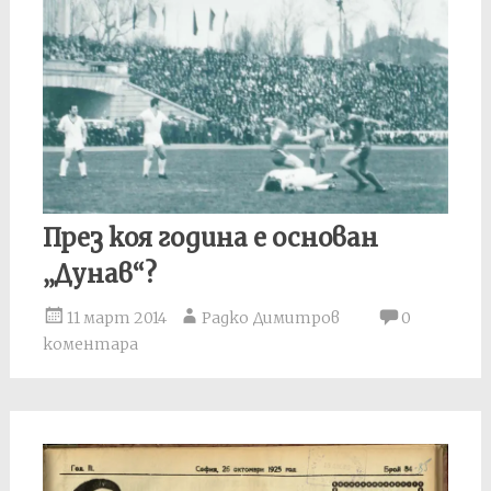
През коя година е основан
„Дунав“?
11 март 2014
Радко Димитров
0
коментара