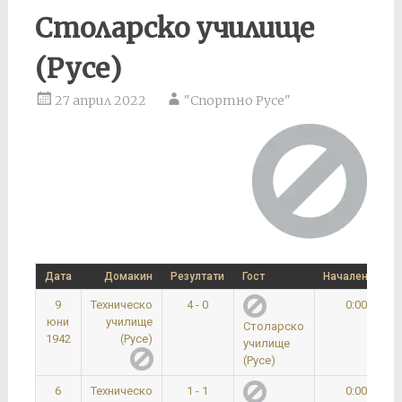
Столарско училище
(Русе)
27 април 2022
"Спортно Русе"
Дата
Домакин
Резултати
Гост
Начален час
9
Техническо
4 - 0
0:00
юни
училище
Столарско
1942
(Русе)
училище
(Русе)
6
Техническо
1 - 1
0:00