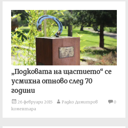
„Подковата на щастието“ се
усмихна отново след 70
години
26 февруари 2015
Радко Димитров
0
коментара