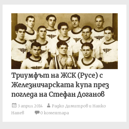
Триумфът на ЖСК (Русе) с
Железничарската купа през
погледа на Стефан Доганов
3 април 2014
Радко Димитров и Нанко
Нанев
0 коментара