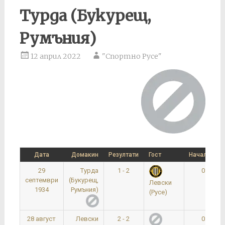
Турда (Букурещ,
Румъния)
12 април 2022
"Спортно Русе"
Дата
Домакин
Резултати
Гост
Начален ча
29
Турда
1 - 2
0:00
септември
(Букурещ,
Левски
1934
Румъния)
(Русе)
28 август
Левски
2 - 2
0:00