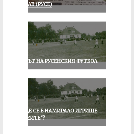
ДУНАВ (РУСЕ)
ВЕКЪТ НА РУСЕНСКИЯ ФУТБОЛ
КЪДЕ СЕ Е НАМИРАЛО ИГРИЩЕ
„АЛЕИТЕ“?