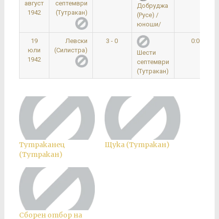
август
септември
Добруджа
1942
(Тутракан)
(Русе) /
юноши/
19
Левски
3 - 0
0:00
юли
(Силистра)
Шести
1942
септември
(Тутракан)
Тутраканец
Щука (Тутракан)
(Тутракан)
Сборен отбор на