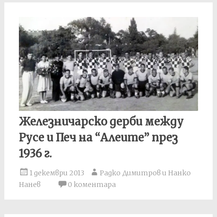
Железничарско дерби между
Русе и Печ на “Алеите” през
1936 г.
1 декември 2013
Радко Димитров и Нанко
Нанев
0 коментара