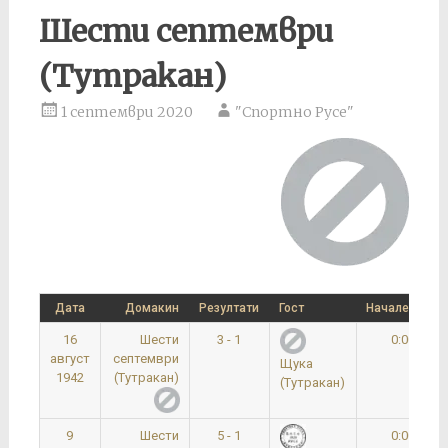
Шести септември
(Тутракан)
1 септември 2020
"Спортно Русе"
Дата
Домакин
Резултати
Гост
Начален час
16
Шести
3 - 1
0:00
август
септември
Щука
1942
(Тутракан)
(Тутракан)
9
Шести
5 - 1
0:00