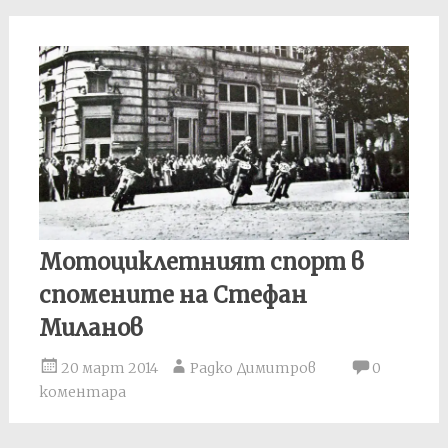
Мотоциклетният спорт в
спомените на Стефан
Миланов
20 март 2014
Радко Димитров
0
коментара