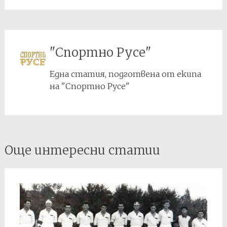
"Спортно Русе"
Една статия, подготвена от екипа
на "Спортно Русе"
Post
Още интересни статии
navigation