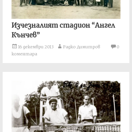
Изчезналият стадион “Ангел
Кънчев”
16 декември 2013
Радко Димитров
0
коментара