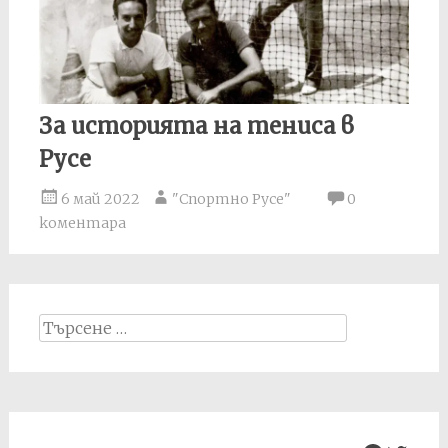
За историята на тениса в
Русе
6 май 2022
"Спортно Русе"
0
коментара
Search
for: