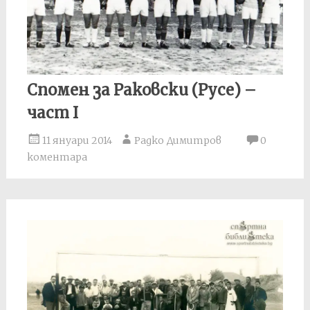
Спомен за Раковски (Русе) –
част I
11 януари 2014
Радко Димитров
0
коментара