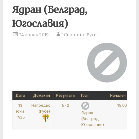
Ядран (Белград,
Югославия)
24 април 2019
"Спортно Русе"
Дата
Домакин
Резултати
Гост
Начален час
13
Напредък
6 - 2
18:00
юни
(Русе)
Ядран
1926
(Белград,
Югославия)