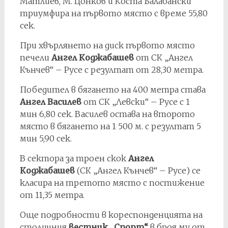
Матлиев, М. Цонков и Коста Балабански
триумфира на първото място с време 55,80
сек.
При хвърлянето на диск първото място
печели
Ангел Коджабашев
от СК „Ангел
Кънчев“ – Русе с резултат от 28,30 метра.
Победител в бягането на 400 метра става
Ангел Василев
от СК „Левски“ – Русе с 1
мин 6,80 сек. Василев остава на второто
място в бягането на 1 500 м. с резултат 5
мин 5,90 сек.
В сектора за троен скок
Ангел
Коджабашев
(СК „Ангел Кънчев“ – Русе) се
класира на третото място с постижение
от 11,35 метра.
Още подробности в кореспонденцията на
столичния
вестник „Спорт“
в броя му от