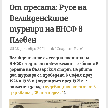
От пресата: Русе на
Великденските
турнири на БНСФ в
Плевен
28 декември 2021
"Спортно Русе"
Великденските ежегодни турнири на
БНСФ са едно от най-големите събития в
зората на българския спорт. Първите
два турнира са проведени в София през
1924 и 1926 г. (турнирът през 1925 г. е
отменен заради
чудовищния атентат в
църквата „Света неделя“
).