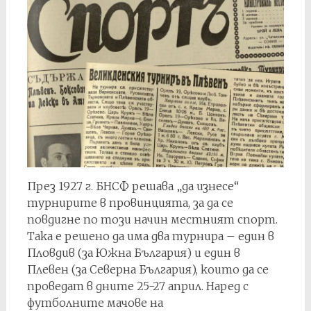
През 1927 г. БНСФ решава „да изнесе“
турнирите в провинцията, за да се
повдигне по този начин местният спорт.
Така е решено да има два турнира – един в
Пловдив (за Южна България) и един в
Плевен (за Северна България), които да се
проведат в дните 25-27 април. Наред с
футболните мачове на