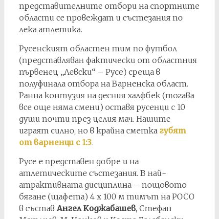
представителните отбори на спортните
области се провеждат и състезания по
лека атлетика.
Русенският областен тим по футбол
(представляван фактически от областния
първенец „Левски“ – Русе) среща в
полуфинала отбора на Варненска област.
Ранна контузия на десния халфбек (тогава
все още няма смени) оставя русенци с 10
души почти през целия мач. Нашите
играят силно, но в крайна сметка
губят
от варненци с 1:3
.
Русе е представен добре и на
атлетическите състезания. В най-
атрактивната дисциплина – пощовото
бягане (щафета) 4 х 100 м тимът на РОСО
в състав
Ангел Коджабашев
, Стефан