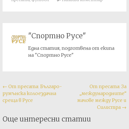
"Спортно Русе"
Една статия, подготвена от екипа
на "Спортно Русе"
Post
←
От пресата: Българо-
От пресата: За
румънска колоездачна
„международните“
navigation
среща в Русе
мачове между Русе и
Силистра
→
Още интересни статии