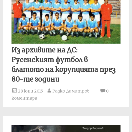
Из архивите на ДС:
Русенският футбол в
блатото на корупцията през
80-те години
28 юни 2015
Радко Димитров
0
коментара