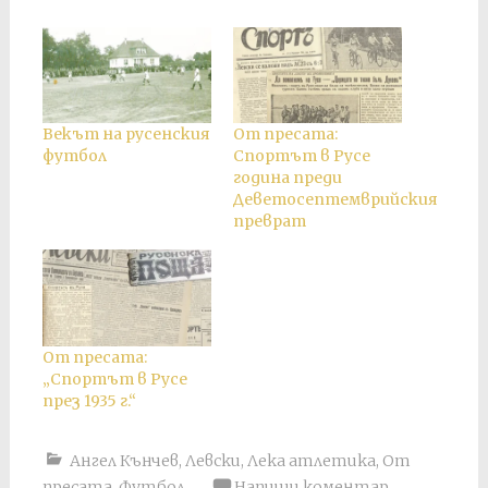
Векът на русенския
От пресата:
футбол
Спортът в Русе
година преди
Деветосептемврийския
преврат
От пресата:
„Спортът в Русе
през 1935 г.“
Ангел Кънчев
,
Левски
,
Лека атлетика
,
От
пресата
,
Футбол
Напиши коментар