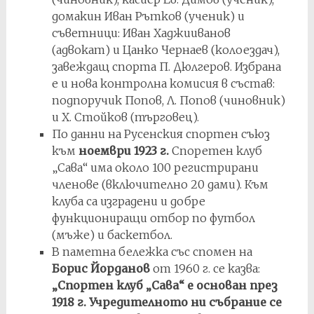
домакин Иван Рътков (ученик) и
съветници: Иван Хаджииванов
(адвокат) и Цанко Чернаев (колоездач),
завеждащ спорта П. Дюлгеров. Избрана
е и нова контролна комисия в състав:
подпоручик Попов, Л. Попов (чиновник)
и Х. Стойков (търговец).
По данни на Русенския спортен съюз
към
ноември 1923 г.
Споретен клуб
„Сава“ има около 100 регистрирани
членове (включително 20 дами). Към
клуба са изградени и добре
функциониращи отбор по футбол
(мъже) и баскетбол.
В паметна бележка със спомен на
Борис Йорданов
от 1960 г. се казва:
„Спортен клуб „Сава“ е основан през
1918 г. Учредителното ни събрание се