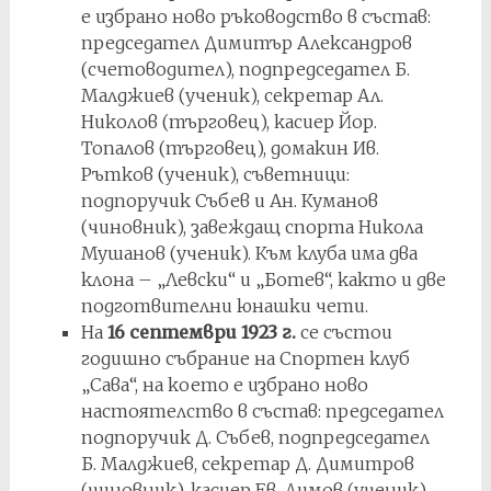
е избрано ново ръководство в състав:
председател Димитър Александров
(счетоводител), подпредседател Б.
Малджиев (ученик), секретар Ал.
Николов (търговец), касиер Йор.
Топалов (търговец), домакин Ив.
Рътков (ученик), съветници:
подпоручик Събев и Ан. Куманов
(чиновник), завеждащ спорта Никола
Мушанов (ученик). Към клуба има два
клона – „Левски“ и „Ботев“, както и две
подготвителни юнашки чети.
На
16 септември 1923 г.
се състои
годишно събрание на Спортен клуб
„Сава“, на което е избрано ново
настоятелство в състав: председател
подпоручик Д. Събев, подпредседател
Б. Малджиев, секретар Д. Димитров
(чиновник), касиер Ев. Димов (ученик),