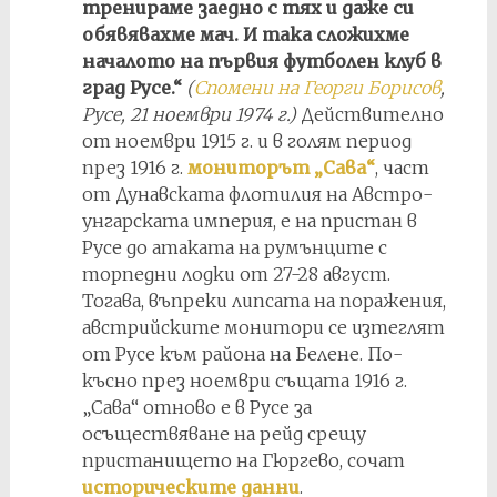
тренираме заедно с тях и даже си
обявявахме мач. И така сложихме
началото на първия футболен клуб в
град Русе.“
(
Спомени на Георги Борисов
,
Русе, 21 ноември 1974 г.)
Действително
от ноември 1915 г. и в голям период
през 1916 г.
мониторът „Сава“
, част
от Дунавската флотилия на Австро-
унгарската империя, е на пристан в
Русе до атаката на румънците с
торпедни лодки от 27-28 август.
Тогава, въпреки липсата на поражения,
австрийските монитори се изтеглят
от Русе към района на Белене. По-
късно през ноември същата 1916 г.
„Сава“ отново е в Русе за
осъществяване на рейд срещу
пристанището на Гюргево, сочат
историческите данни
.