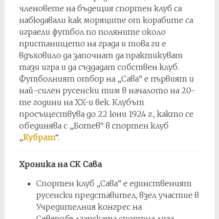
членовете на бъдещия спортен клуб са
набюдавали как моряците от корабите са
играели футбол по поляните около
пристанището на града и това ги е
вдъховило да започнат да практикуват
тази игра и да създадат собствен клуб.
Футболният отбор на „Сава“ е първият и
най-силен русенски тим в началото на 20-
те години на XX-и век. Клубът
просъществува до 22 юни 1924 г., както се
обединява с „Ботев“ в спортен клуб
„
Кубрат
“.
Хроника на СК Сава
Спортен клуб „Сава“ е единственият
русенски представител, взел участие в
Учредителния конгрес на
Северобългарската спортна лига,