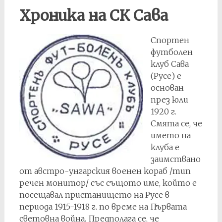
Хроника на СК Сава
Спортен
футболен
клуб Сава
(Русе) е
основан
през юли
1920 г.
Смята се, че
името на
клуба е
заимствано
от австро-унгарския военен кораб /тип
речен монитор/ със същото име, който е
посещавал пристанището на Русе в
периода 1915-1918 г. по време на Първата
световна война. Предполага се, че