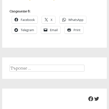
Споделете в:
Facebook
X
WhatsApp
Telegram
Email
Print
Search
for:
Facebo
Twit