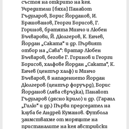
състоя на открито на кея.
Учредители [бяха] Панайот
Гъдуларов, Борис Йорданов, И.
Брашованов, Георги Борисов, Г.
Горинов, братята Минчо и Любен
Бъчварови, Й. Дюлгеров, К. Енчев,
Йордан „Саката“ и др. Първият
отбор на „Сава“: вратар Любен
Бъчваров, бегове Г. Горинов и Георги
Борисов, халфове Йордан „Саката“, К.
Енчев (център халф) и Минчо
Бъчваров, в нападението Йордан
Дюлгеров (център форуърд), Борис
Йорданов (лява свръзка), Панайот
Гъдуларов (дясно крило) и др. (Гараил
„Гилю“ и др.) Първи председател на
клуба бе Андрей Куманов. Футбола
заимствахме от моряците на
пристаналите на кея австрийски