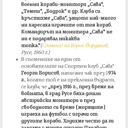
военни кораби-монитори „Сава“,
„Темеш“, „Бодрок“ и др. Клуба си
кръстихме „Сава“, защото най-много
ни харесаха играчите от тоя кораб.
Командирът на монитора „Сава“ не
ни е подарявал никаква
топка.“
(
Спомени на Борис Йорданов,
Русе, 1960 г.)
В спомените на един от
основателите на Спортен клуб „Сава“
Георги Борисов
, написани чак през 1
974
г.
, когато той е на преклонна възраст,
се казва, че
„през 1916 г., през време на
войната, в град Русе бяха дошли
австрийски монитори и през
свободното си време [моряците]
играеха на футбол с играчи от
другите кораби. Ходихме често да ги
гледаме с моите другари Панайот