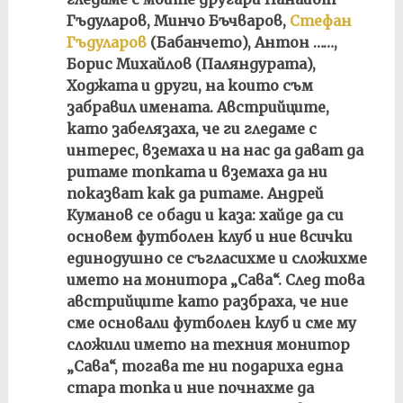
Гъдуларов, Минчо Бъчваров,
Стефан
Гъдуларов
(Бабанчето), Антон ……,
Борис Михайлов (Паляндурата),
Ходжата и други, на които съм
забравил имената. Австрийците,
като забелязаха, че ги гледаме с
интерес, вземаха и на нас да дават да
ритаме топката и вземаха да ни
показват как да ритаме. Андрей
Куманов се обади и каза: хайде да си
основем футболен клуб и ние всички
единодушно се съгласихме и сложихме
името на монитора „Сава“. След това
австрийците като разбраха, че ние
сме основали футболен клуб и сме му
сложили името на техния монитор
„Сава“, тогава те ни подариха една
стара топка и ние почнахме да