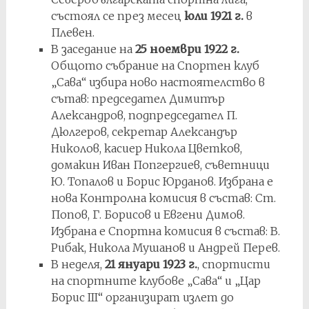
състоял се през месец
юли 1921 г.
в
Плевен.
В заседание на
25 ноември 1922 г.
Общото събрание на Спортен клуб
„Сава“ избира ново настоятелство в
сътав: председател Димитър
Александров, подпредседател П.
Дюлгеров, секретар Александър
Николов, касиер Никола Цветков,
домакин Иван Попгергиев, съветници
Ю. Топалов и Борис Юрданов. Избрана е
нова Контролна комисия в състав: Ст.
Попов, Г. Борисов и Евгени Димов.
Избрана е Спортна комисия в състав: В.
Рибак, Никола Мушанов и Андрей Перев.
В неделя,
21 януари 1923 г.
, спортисти
на спортните клубове „Сава“ и „Цар
Борис III“ организират излет до